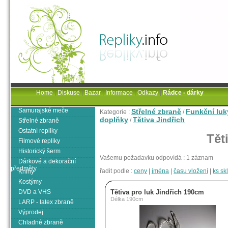
Home
|
Diskuse
|
Bazar
|
Informace
|
Odkazy
|
Rádce - dárky
Samurajské meče
Střelné zbraně
Funkční luk
Kategorie :
/
doplňky
Tětiva Jindřich
/
Střelné zbraně
Ostatní repliky
Tět
Filmové repliky
Historický šerm
Vašemu požadavku odpovídá : 1 záznam
Dárkové a dekorační
předměty
řadit podle :
ceny
|
jména
|
času vložení
|
ks s
Knihy
Kostýmy
DVD a VHS
Tětiva pro luk Jindřich 190cm
Délka 190cm
LARP - latex zbraně
Výprodej
Chladné zbraně