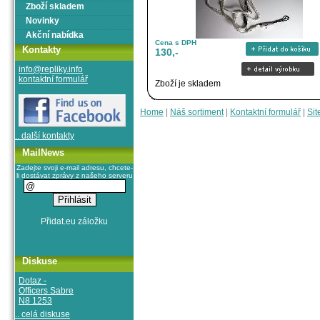
Zboží skladem
Novinky
Akční nabídka
Cena s DPH
Kontakty
130,-
info@repliky.info
kontaktní formulář
Zboží je skladem
Home
|
Náš sortiment
|
Kontaktní formulář
|
Sit
.. další kontakty
MailNews
Zadejte svoji e-mail adresu, chcete-
li dostávat zprávy z našeho serveru
Diskuse
Dotaz -
Officers Sabre
N8 1253
.. celá diskuse