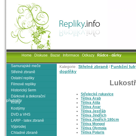
Home
|
Diskuse
|
Bazar
|
Informace
|
Odkazy
|
Rádce - dárky
Samurajské meče
Střelné zbraně
Funkční luk
Kategorie :
/
doplňky
Střelné zbraně
Ostatní repliky
Lukostř
Filmové repliky
Historický šerm
Střelecké rukavice
Dárkové a dekorační
Tětiva Arab
předměty
Knihy
Tětiva Atila
Tětiva Avar
Kostýmy
Tětiva Jestřáb
DVD a VHS
Tětiva Jindřich
Tětiva Jindřich 180cm
LARP - latex zbraně
Tětiva Mongol
Výprodej
Tětiva Olympia
Tětiva Polaris
Chladné zbraně