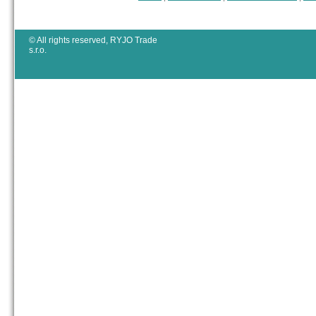
© All rights reserved, RYJO Trade
s.r.o.