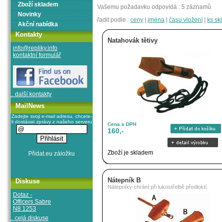
Zboží skladem
Vašemu požadavku odpovídá : 5 záznamů
Novinky
řadit podle :
ceny
|
jména
|
času vložení
|
ks s
Akční nabídka
Kontakty
Natahovák tětivy
info@repliky.info
kontaktní formulář
.. další kontakty
MailNews
Zadejte svoji e-mail adresu, chcete-
li dostávat zprávy z našeho serveru
Cena s DPH
160,-
Zboží je skladem
Nátepník B
Diskuse
Nátepníky chrání při lukostřelbě předloktí.
Dotaz -
Officers Sabre
N8 1253
.. celá diskuse