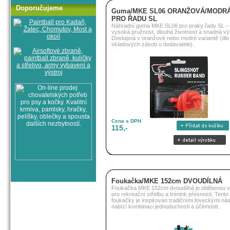
Doporučujeme
Guma/MKE SL06 ORANŽOVÁ/MODR
PRO ŘADU SL
Náhradní guma MKE SL06 pro praky řady SL –
vysoká pružnost, dlouhá životnost a snadná v
Dostupná v oranžové nebo modré variantě (dle
skladových zásob u dodavatele).
Cena s DPH
115,-
Foukačka/MKE 152cm DVOUDÍLNÁ
Foukačka MKE 152cm dvoudílná je oblíbenou v
pro rekreační střelbu a trénink přesnosti. Tento
foukačky je inspirován tradičními loveckými nást
nabízí kombinaci jednoduchosti a účinnosti.