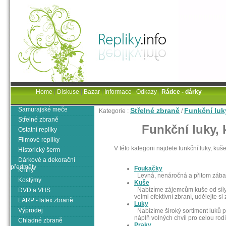
Home
|
Diskuse
|
Bazar
|
Informace
|
Odkazy
|
Rádce - dárky
Samurajské meče
Střelné zbraně
Funkční luk
Kategorie :
/
Střelné zbraně
Funkční luky, 
Ostatní repliky
Filmové repliky
V této kategorii najdete funkční luky, ku
Historický šerm
Dárkové a dekorační
předměty
Foukačky
Knihy
Levná, nenáročná a přitom zábavná
Kostýmy
Kuše
Nabízíme zájemcům kuše od síly 
DVD a VHS
velmi efektivní zbraní, udělejte si
LARP - latex zbraně
Luky
Výprodej
Nabízíme široký sortiment luků pro
náplň volných chvil pro celou rod
Chladné zbraně
Praky