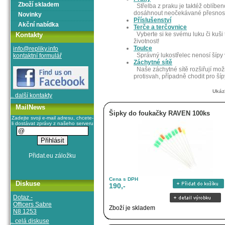
Zboží skladem
Střelba z praku je taktéž oblíbe
dosáhnout neočekávané přesnost
Novinky
Příslušenství
Akční nabídka
Terče a terčovnice
Vyberte si ke svému luku či kuši t
Kontakty
životnost!
Toulce
info@repliky.info
Správný lukostřelec nenosí šípy v
kontaktní formulář
Záchytné sítě
Naše záchytné sítě rozšiřují možn
protisvah, případně chodit pro šíp
Ukáz
.. další kontakty
MailNews
Šipky do foukačky RAVEN 100ks
Zadejte svoji e-mail adresu, chcete-
li dostávat zprávy z našeho serveru
Cena s DPH
Diskuse
190,-
Dotaz -
Officers Sabre
Zboží je skladem
N8 1253
.. celá diskuse