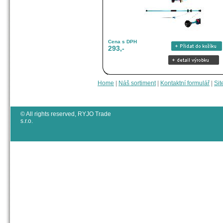
Cena s DPH
293,-
Home
|
Náš sortiment
|
Kontaktní formulář
|
Sit
© All rights reserved, RYJO Trade
s.r.o.