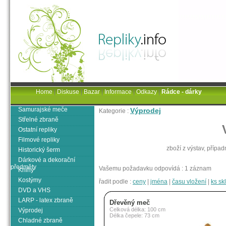
Home
|
Diskuse
|
Bazar
|
Informace
|
Odkazy
|
Rádce - dárky
Samurajské meče
Výprodej
Kategorie :
Střelné zbraně
Ostatní repliky
Filmové repliky
zboží z výstav, přípa
Historický šerm
Dárkové a dekorační
předměty
Vašemu požadavku odpovídá : 1 záznam
Knihy
Kostýmy
řadit podle :
ceny
|
jména
|
času vložení
|
ks s
DVD a VHS
LARP - latex zbraně
Dřevěný meč
Celková délka: 100 cm
Výprodej
Délka čepele: 73 cm
Chladné zbraně