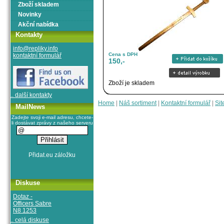
Zboží skladem
Novinky
Akční nabídka
Kontakty
info@repliky.info
Cena s DPH
kontaktní formulář
150,-
Zboží je skladem
.. další kontakty
Home
|
Náš sortiment
|
Kontaktní formulář
|
Sit
MailNews
Zadejte svoji e-mail adresu, chcete-
li dostávat zprávy z našeho serveru
Diskuse
Dotaz -
Officers Sabre
N8 1253
.. celá diskuse