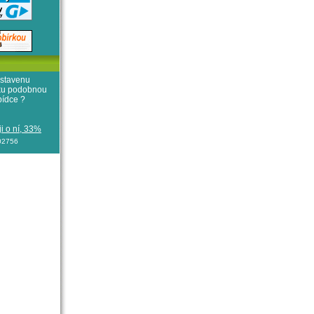
stavenu
iku podobnou
bídce ?
i o ní, 33%
102756