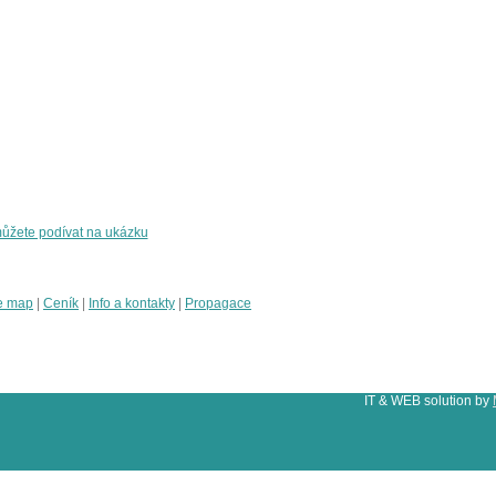
ůžete podívat na ukázku
e map
|
Ceník
|
Info a kontakty
|
Propagace
IT & WEB solution by