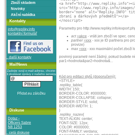
Zboží skladem
<a href="http://www.repliky.info"><i
src="http://www.repliky.info/images/
Novinky
border="none" alt="Repliky.INFO" tit
Akční nabídka
zbraní a dárkovývh předmětů"></a>
</noscript>
Kontakty
Parametry pro http://www.repliky.info/export.ph
info@repliky.info
kontaktní formulář
act
=akce
- vráti jen zboží ve spec. cen
partner
=xxx
- xxx je ID partnera pro p
provize)
max
=xxx
- xxx maximální počet zboží k
povinný parametr není žádný, pokud budete něja
.. další kontakty
par1=hodnota&par2=hodnota&...
MailNews
Zadejte svoji e-mail adresu, chcete-
li dostávat zprávy z našeho serveru
Kód pro editaci stylů (doporučený):
<STYLE>
.repliky_table{
WIDTH: 150;
BORDER-COLOR: #000000;
BORDER-COLLAPSE: collapse;
BORDER-STYLE: solid;
BORDER-WIDTH: 1;
Diskuse
}
.repliky_nazev{
Dotaz -
TEXT-ALIGN: center;
Officers Sabre
FONT-SIZE: 12px;
N8 1253
COLOR: #000000;
FONT-FAMILY: verdana;
.. celá diskuse