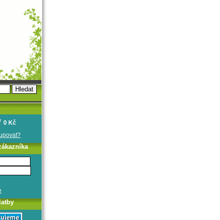
0 Kč
oupovat?
zákazníka
e
latby