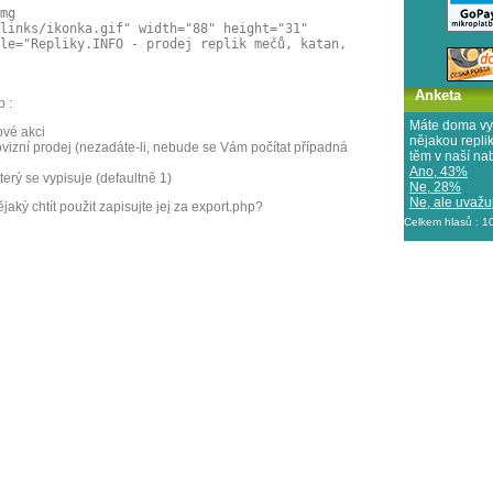
mg
links/ikonka.gif" width="88" height="31"
le="Repliky.INFO - prodej replik mečů, katan,
Anketa
p :
Máte doma vy
ové akci
nějakou repl
rovizní prodej (nezadáte-li, nebude se Vám počítat případná
těm v naší na
Ano, 43%
terý se vypisuje (defaultně 1)
Ne, 28%
Ne, ale uvažuj
ký chtít použit zapisujte jej za export.php?
Celkem hlasů : 