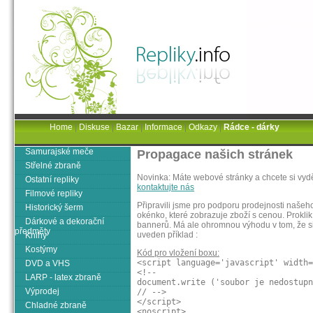
Home
|
Diskuse
|
Bazar
|
Informace
|
Odkazy
|
Rádce - dárky
Samurajské meče
Propagace našich stránek
Střelné zbraně
Novinka: Máte webové stránky a chcete si vydě
Ostatní repliky
kontaktujte nás
Filmové repliky
Připravili jsme pro podporu prodejnosti našeh
Historický šerm
okénko, které zobrazuje zboží s cenou. Proklik 
Dárkové a dekorační
bannerů. Má ale ohromnou výhodu v tom, že si 
předměty
uveden příklad :
Knihy
Kostýmy
Kód pro vložení boxu:
<script language='javascript' width=
DVD a VHS
<!--
LARP - latex zbraně
document.write ('soubor je nedostupn
Výprodej
// -->
</script>
Chladné zbraně
<noscript>