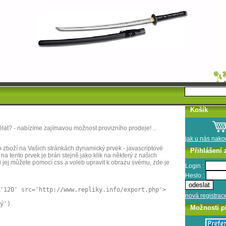
Košík
lat? - nabízíme zajímavou možnost provizního prodeje! ..
jak u nás nak
o zboží na Vašich stránkách dynamický prvek - javascriptové
Přihlášení 
na tento prvek je brán stejně jako klik na některý z našich
jej můžete pomocí css a voleb upravit k obrazu svému, zde je
Login :
Heslo :
'120' src='http://www.repliky.info/export.php'>
nová registrac
ý')
Možnosti p