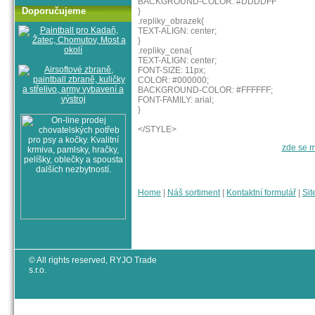
BACKGROUND-COLOR: #DDDDFF
Doporučujeme
}
.repliky_obrazek{
TEXT-ALIGN: center;
}
.repliky_cena{
TEXT-ALIGN: center;
FONT-SIZE: 11px;
COLOR: #000000;
BACKGROUND-COLOR: #FFFFFF;
FONT-FAMILY: arial;
}
</STYLE>
zde se m
Home
|
Náš sortiment
|
Kontaktní formulář
|
Sit
© All rights reserved, RYJO Trade
s.r.o.