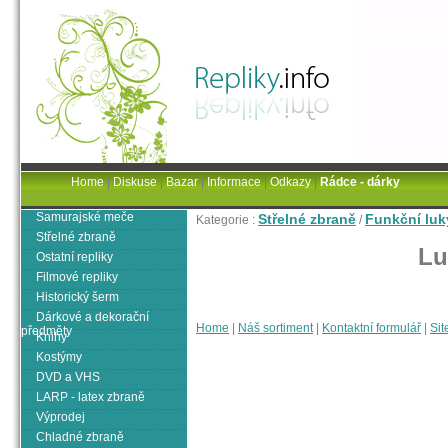
Home
|
Diskuse
|
Bazar
|
Informace
|
Odkazy
|
Rádce - dárky
Samurajské meče
Střelné zbraně
Funkční luk
Kategorie :
/
Střelné zbraně
Lu
Ostatní repliky
Filmové repliky
Historický šerm
Dárkové a dekorační
Home
|
Náš sortiment
|
Kontaktní formulář
|
Sit
předměty
Knihy
Kostýmy
DVD a VHS
LARP - latex zbraně
Výprodej
Chladné zbraně