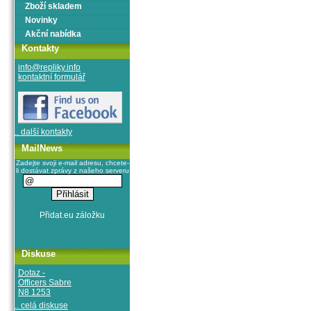
Zboží skladem
Novinky
Akční nabídka
Kontakty
info@repliky.info
kontaktní formulář
.. další kontakty
MailNews
Zadejte svoji e-mail adresu, chcete-
li dostávat zprávy z našeho serveru
Diskuse
Dotaz -
Officers Sabre
N8 1253
.. celá diskuse