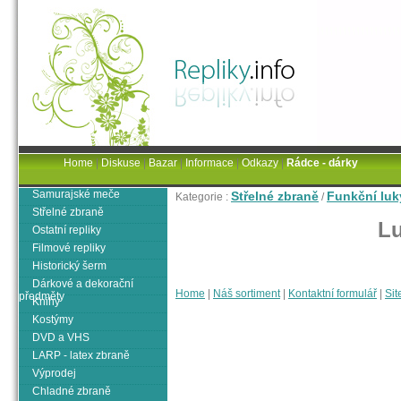
Home
|
Diskuse
|
Bazar
|
Informace
|
Odkazy
|
Rádce - dárky
Samurajské meče
Střelné zbraně
Funkční luk
Kategorie :
/
Střelné zbraně
Lu
Ostatní repliky
Filmové repliky
Historický šerm
Dárkové a dekorační
Home
|
Náš sortiment
|
Kontaktní formulář
|
Sit
předměty
Knihy
Kostýmy
DVD a VHS
LARP - latex zbraně
Výprodej
Chladné zbraně