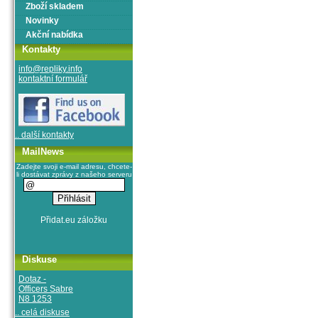
Zboží skladem
Novinky
Akční nabídka
Kontakty
info@repliky.info
kontaktní formulář
.. další kontakty
MailNews
Zadejte svoji e-mail adresu, chcete-
li dostávat zprávy z našeho serveru
Diskuse
Dotaz -
Officers Sabre
N8 1253
.. celá diskuse