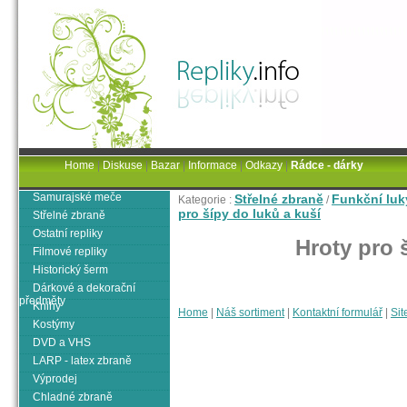
Home
|
Diskuse
|
Bazar
|
Informace
|
Odkazy
|
Rádce - dárky
Samurajské meče
Střelné zbraně
Funkční luk
Kategorie :
/
pro šípy do luků a kuší
Střelné zbraně
Ostatní repliky
Hroty pro 
Filmové repliky
Historický šerm
Dárkové a dekorační
předměty
Knihy
Home
|
Náš sortiment
|
Kontaktní formulář
|
Sit
Kostýmy
DVD a VHS
LARP - latex zbraně
Výprodej
Chladné zbraně