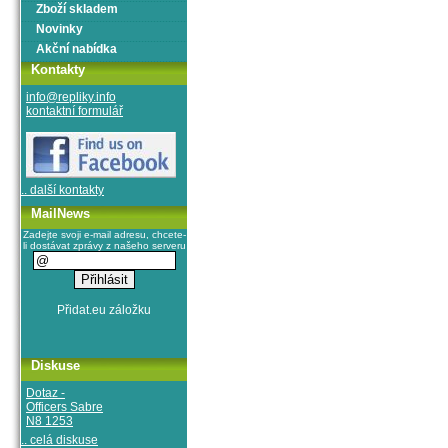
Zboží skladem
Novinky
Akční nabídka
Kontakty
info@repliky.info
kontaktní formulář
.. další kontakty
MailNews
Zadejte svoji e-mail adresu, chcete-
li dostávat zprávy z našeho serveru
Diskuse
Dotaz -
Officers Sabre
N8 1253
.. celá diskuse