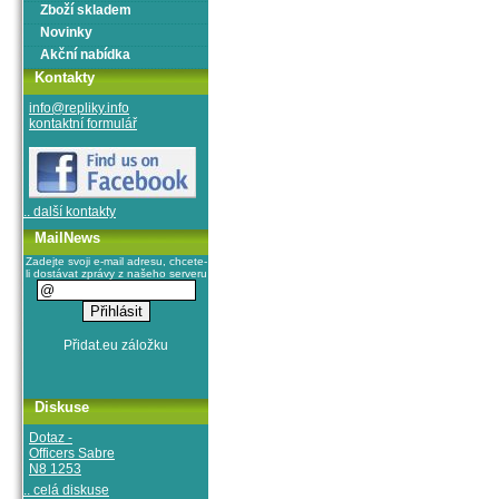
Zboží skladem
Novinky
Akční nabídka
Kontakty
info@repliky.info
kontaktní formulář
.. další kontakty
MailNews
Zadejte svoji e-mail adresu, chcete-
li dostávat zprávy z našeho serveru
Diskuse
Dotaz -
Officers Sabre
N8 1253
.. celá diskuse