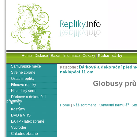
Home
|
Diskuse
|
Bazar
|
Informace
|
Odkazy
|
Rádce - dárky
Samurajské meče
Dárkové a dekorační předm
Kategorie :
naklápěcí 11 cm
Střelné zbraně
Ostatní repliky
Globusy prů
Filmové repliky
Historický šerm
Dárkové a dekorační
předměty
Knihy
Home
|
Náš sortiment
|
Kontaktní formulář
|
Sit
Kostýmy
DVD a VHS
LARP - latex zbraně
Výprodej
Chladné zbraně