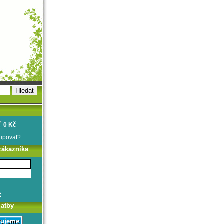
0 Kč
oupovat?
zákazníka
e
latby