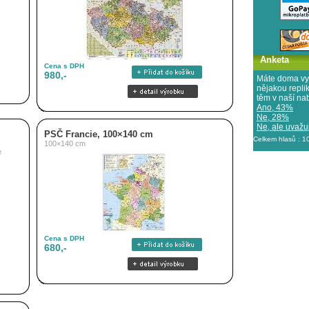
Anketa
Cena s DPH
980,-
Máte doma vy
nějakou repl
těm v naší na
Ano, 43%
Ne, 28%
Ne, ale uvažuj
PSČ Francie, 100×140 cm
Celkem hlasů : 
100×140 cm
e
Cena s DPH
680,-