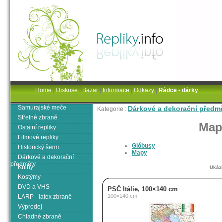
Home
|
Diskuse
|
Bazar
|
Informace
|
Odkazy
|
Rádce - dárky
Samurajské meče
Dárkové a dekorační předm
Kategorie :
Střelné zbraně
Map
Ostatní repliky
Filmové repliky
Glóbusy
Historický šerm
Mapy
Dárkové a dekorační
předměty
Knihy
Ukáz
Kostýmy
DVD a VHS
PSČ Itálie, 100×140 cm
100×140 cm
LARP - latex zbraně
Výprodej
Chladné zbraně