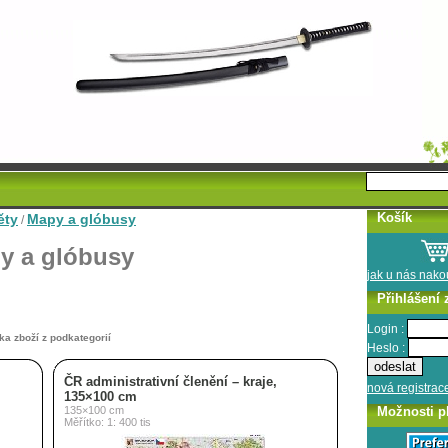
Košík
ěty
Mapy a glóbusy
/
y a glóbusy
jak u nás nak
Přihlášení 
Login :
ka zboží z podkategorií
Heslo :
ČR administrativní členění – kraje,
nová registrac
135×100 cm
Možnosti p
135×100 cm
Měřítko: 1: 400 tis