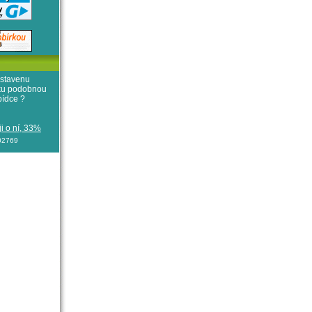
stavenu
iku podobnou
bídce ?
i o ní, 33%
102769