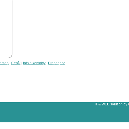
e map
|
Ceník
|
Info a kontakty
|
Propagace
IT & WEB solution by