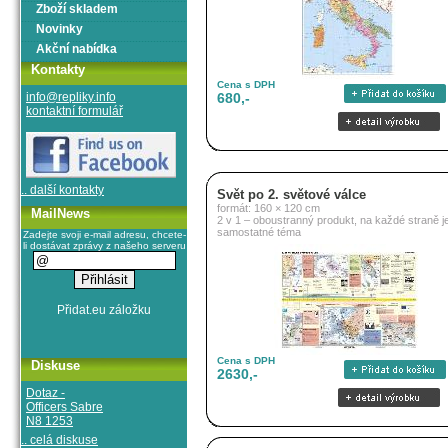
Zboží skladem
Novinky
Akční nabídka
Kontakty
Cena s DPH
info@repliky.info
680,-
kontaktní formulář
.. další kontakty
Svět po 2. světové válce
formát: 160 × 120 cm
MailNews
2 v 1 – oboustranný produkt, na každé straně j
samostatné téma
Zadejte svoji e-mail adresu, chcete-
li dostávat zprávy z našeho serveru
Cena s DPH
Diskuse
2630,-
Dotaz -
Officers Sabre
N8 1253
.. celá diskuse