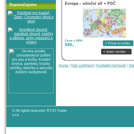
Evropa – silniční síť + PSČ
Doporučujeme
Cena s DPH
680,-
Home
|
Náš sortiment
|
Kontaktní formulář
|
Sit
© All rights reserved, RYJO Trade
s.r.o.