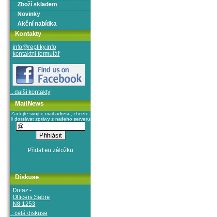
Zboží skladem
Novinky
Akční nabídka
Kontakty
info@repliky.info
kontaktní formulář
.. další kontakty
MailNews
Zadejte svoji e-mail adresu, chcete-
li dostávat zprávy z našeho serveru
Diskuse
Dotaz -
Officers Sabre
N8 1253
.. celá diskuse