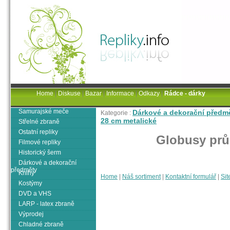
Home
|
Diskuse
|
Bazar
|
Informace
|
Odkazy
|
Rádce - dárky
Samurajské meče
Dárkové a dekorační předm
Kategorie :
28 cm metalické
Střelné zbraně
Ostatní repliky
Globusy prů
Filmové repliky
Historický šerm
Dárkové a dekorační
předměty
Knihy
Home
|
Náš sortiment
|
Kontaktní formulář
|
Sit
Kostýmy
DVD a VHS
LARP - latex zbraně
Výprodej
Chladné zbraně