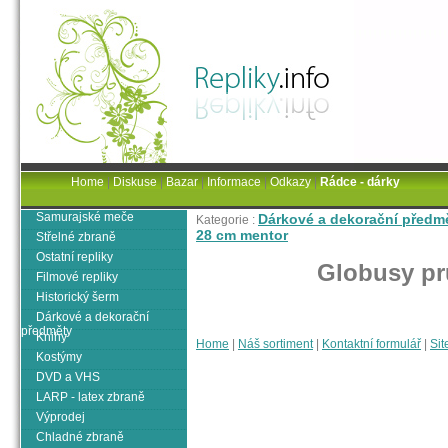
Home
|
Diskuse
|
Bazar
|
Informace
|
Odkazy
|
Rádce - dárky
Samurajské meče
Dárkové a dekorační předm
Kategorie :
28 cm mentor
Střelné zbraně
Ostatní repliky
Globusy pr
Filmové repliky
Historický šerm
Dárkové a dekorační
předměty
Knihy
Home
|
Náš sortiment
|
Kontaktní formulář
|
Sit
Kostýmy
DVD a VHS
LARP - latex zbraně
Výprodej
Chladné zbraně