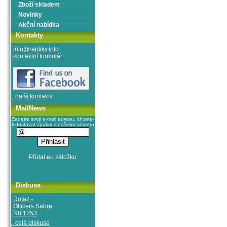
Zboží skladem
Novinky
Akční nabídka
Kontakty
info@repliky.info
kontaktní formulář
.. další kontakty
MailNews
Zadejte svoji e-mail adresu, chcete-
li dostávat zprávy z našeho serveru
Diskuse
Dotaz -
Officers Sabre
N8 1253
.. celá diskuse