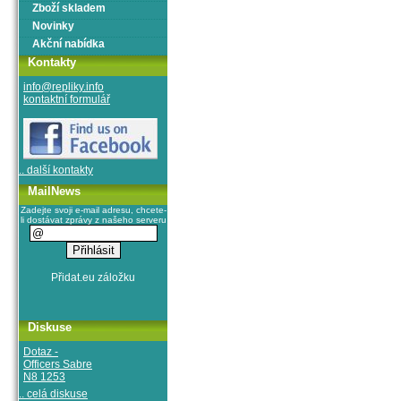
Zboží skladem
Novinky
Akční nabídka
Kontakty
info@repliky.info
kontaktní formulář
.. další kontakty
MailNews
Zadejte svoji e-mail adresu, chcete-
li dostávat zprávy z našeho serveru
Diskuse
Dotaz -
Officers Sabre
N8 1253
.. celá diskuse