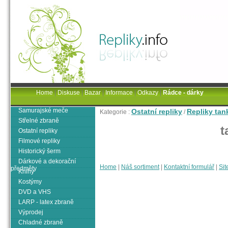
Home
|
Diskuse
|
Bazar
|
Informace
|
Odkazy
|
Rádce - dárky
Samurajské meče
Ostatní repliky
Repliky tan
Kategorie :
/
Střelné zbraně
t
Ostatní repliky
Filmové repliky
Historický šerm
Dárkové a dekorační
Home
|
Náš sortiment
|
Kontaktní formulář
|
Sit
předměty
Knihy
Kostýmy
DVD a VHS
LARP - latex zbraně
Výprodej
Chladné zbraně