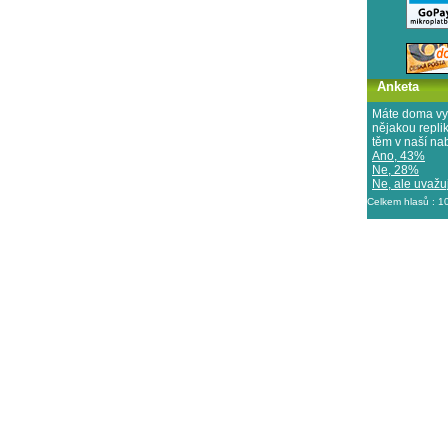
Anketa
Máte doma vy
nějakou repl
těm v naší na
Ano, 43%
Ne, 28%
Ne, ale uvažuj
Celkem hlasů : 