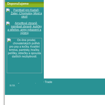
Doporučujeme
© All rights reserved, RYJO Trade
s.r.o.