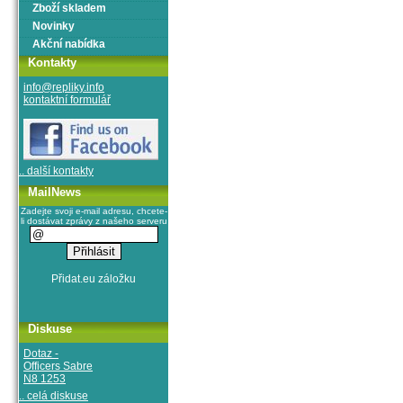
Zboží skladem
Novinky
Akční nabídka
Kontakty
info@repliky.info
kontaktní formulář
.. další kontakty
MailNews
Zadejte svoji e-mail adresu, chcete-
li dostávat zprávy z našeho serveru
Diskuse
Dotaz -
Officers Sabre
N8 1253
.. celá diskuse