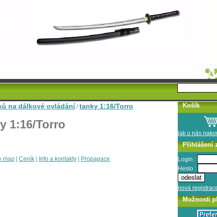
Košík
ků na dálkové ovládání
tanky 1:16/Torro
/
y 1:16/Torro
jak u nás nak
Přihlášení 
e map
|
Ceník
|
Info a kontakty
|
Propagace
Login :
Heslo :
nová registrac
Možnosti p