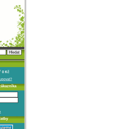
0 Kč
oupovat?
zákazníka
e
latby