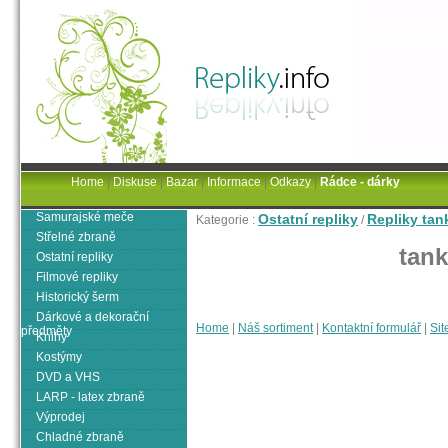
Home
|
Diskuse
|
Bazar
|
Informace
|
Odkazy
|
Rádce - dárky
Samurajské meče
Ostatní repliky
Repliky tan
Kategorie :
/
Střelné zbraně
tank
Ostatní repliky
Filmové repliky
Historický šerm
Dárkové a dekorační
Home
|
Náš sortiment
|
Kontaktní formulář
|
Sit
předměty
Knihy
Kostýmy
DVD a VHS
LARP - latex zbraně
Výprodej
Chladné zbraně