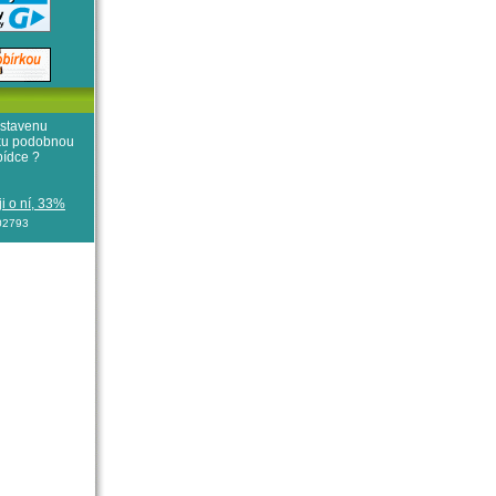
stavenu
iku podobnou
bídce ?
i o ní, 33%
102793