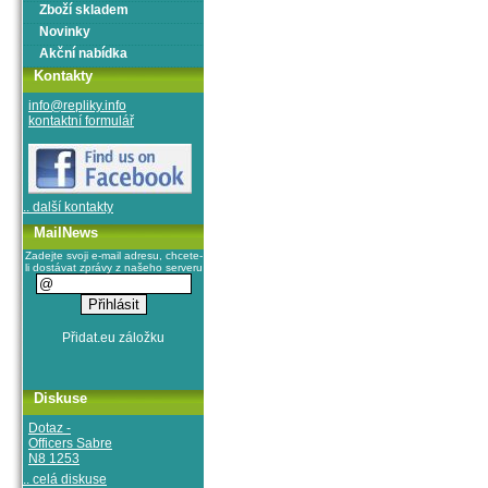
Zboží skladem
Novinky
Akční nabídka
Kontakty
info@repliky.info
kontaktní formulář
.. další kontakty
MailNews
Zadejte svoji e-mail adresu, chcete-
li dostávat zprávy z našeho serveru
Diskuse
Dotaz -
Officers Sabre
N8 1253
.. celá diskuse