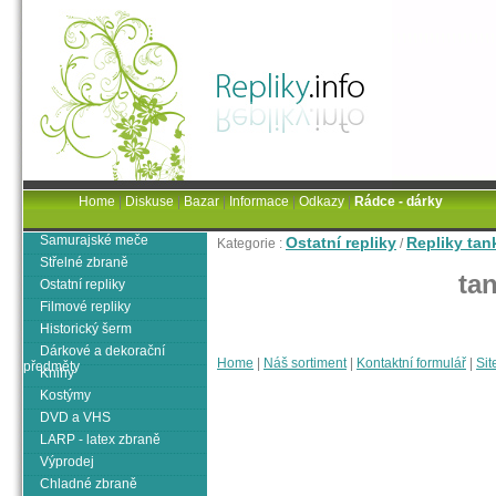
Home
|
Diskuse
|
Bazar
|
Informace
|
Odkazy
|
Rádce - dárky
Samurajské meče
Ostatní repliky
Repliky tan
Kategorie :
/
Střelné zbraně
tan
Ostatní repliky
Filmové repliky
Historický šerm
Dárkové a dekorační
Home
|
Náš sortiment
|
Kontaktní formulář
|
Sit
předměty
Knihy
Kostýmy
DVD a VHS
LARP - latex zbraně
Výprodej
Chladné zbraně