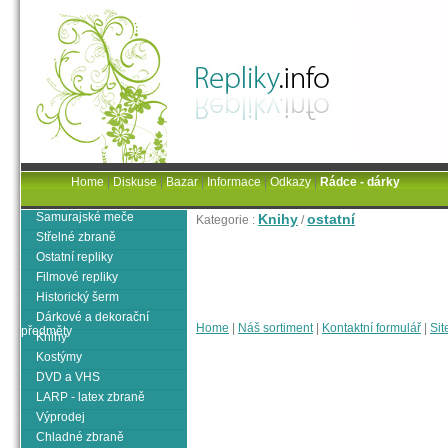
Home
|
Diskuse
|
Bazar
|
Informace
|
Odkazy
|
Rádce - dárky
Samurajské meče
Knihy
ostatní
Kategorie :
/
Střelné zbraně
Ostatní repliky
Filmové repliky
Historický šerm
Dárkové a dekorační
Home
|
Náš sortiment
|
Kontaktní formulář
|
Sit
předměty
Knihy
Kostýmy
DVD a VHS
LARP - latex zbraně
Výprodej
Chladné zbraně