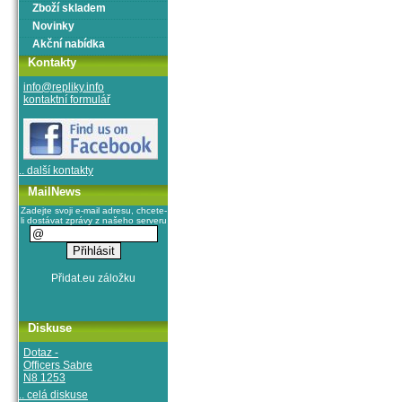
Zboží skladem
Novinky
Akční nabídka
Kontakty
info@repliky.info
kontaktní formulář
.. další kontakty
MailNews
Zadejte svoji e-mail adresu, chcete-
li dostávat zprávy z našeho serveru
Diskuse
Dotaz -
Officers Sabre
N8 1253
.. celá diskuse