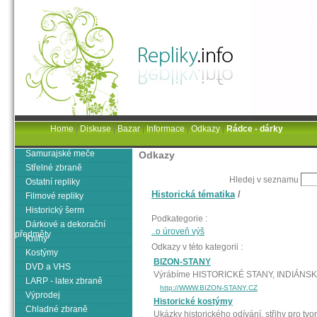
Home
|
Diskuse
|
Bazar
|
Informace
|
Odkazy
|
Rádce - dárky
Samurajské meče
Odkazy
Střelné zbraně
Hledej v seznamu
Ostatní repliky
Historická tématika
/
Filmové repliky
Historický šerm
Podkategorie :
Dárkové a dekorační
..o úroveň výš
předměty
Knihy
Odkazy v této kategorii :
Kostýmy
BIZON-STANY
DVD a VHS
Výrábíme HISTORICKÉ STANY, INDIÁNSKÁ
LARP - latex zbraně
http://WWW.BIZON-STANY.CZ
Výprodej
Historické kostýmy
Chladné zbraně
Ukázky historického odívání, střihy pro tvo