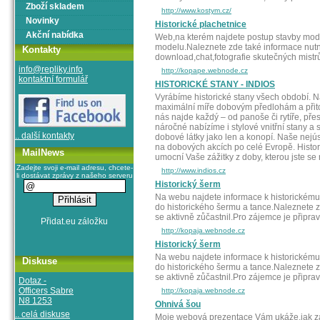
Zboží skladem
http://www.kostym.cz/
Novinky
Historické plachetnice
Akční nabídka
Web,na kterém najdete postup stavby mode
modelu.Naleznete zde také informace nutn
Kontakty
download,chat,fotografie skutečných mistrů
info@repliky.info
http://kopape.webnode.cz
kontaktní formulář
HISTORICKÉ STANY - INDIOS
Vyrábíme historické stany všech období. N
maximální míře dobovým předlohám a přito
nás najde každý – od panoše či rytíře, pře
náročné nabízíme i stylové vnitřní stany a 
.. další kontakty
dobové látky jako len a konopí. Naše nejú
na dobových akcích po celé Evropě. Histo
MailNews
umocní Vaše zážitky z doby, kterou jste se 
Zadejte svoji e-mail adresu, chcete-
http://www.indios.cz
li dostávat zprávy z našeho serveru
Historický šerm
Na webu najdete informace k historickému
do historického šermu a tance.Naleznete z
se aktivně zůčastnil.Pro zájemce je připrav
http://kopaja.webnode.cz
Historický šerm
Na webu najdete informace k historickému
Diskuse
do historického šermu a tance.Naleznete z
se aktivně zůčastnil.Pro zájemce je připrav
Dotaz -
Officers Sabre
http://kopaja.webnode.cz
N8 1253
Ohnivá šou
.. celá diskuse
Moje webová prezentace Vám ukáže,jak začí