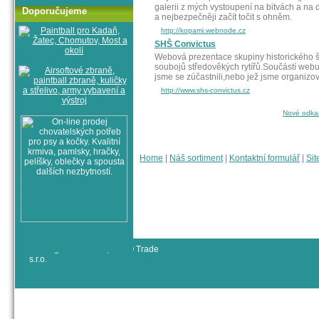
galerii z mých vystoupení na bitvách a na 
Doporučujeme
a nejbezpečněji začít točit s ohněm.
http://kopami.webnode.cz
SHŠ Convictus
Webová prezentace skupiny historického 
soubojů středověkých rytířů.Součástí webu 
jsme se zúčastnili,nebo jež jsme organizov
http://www.shs-convictus.cz
Nové odka
Home
|
Náš sortiment
|
Kontaktní formulář
|
Sit
© All rights reserved, RYJO Trade
s.r.o.