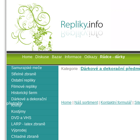
Home
|
Diskuse
|
Bazar
|
Informace
|
Odkazy
|
Rádce - dárky
Samurajské meče
Dárkové a dekorační předm
Kategorie :
Střelné zbraně
Ostatní repliky
Filmové repliky
Historický šerm
Dárkové a dekorační
Home
|
Náš sortiment
|
Kontaktní formulář
|
Sit
předměty
Knihy
Kostýmy
DVD a VHS
LARP - latex zbraně
Výprodej
Chladné zbraně