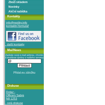
Zboží skladem
Novinky
Akční nabídka
Kontakty
info@repliky.info
kontaktní formulář
.. další kontakty
MailNews
Zadejte svoji e-mail adresu, chcete-
li dostávat zprávy z našeho serveru
Diskuse
Dotaz -
Officers Sabre
N8 1253
.. celá diskuse