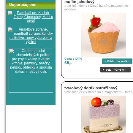
muffin jahodový
Doporučujeme
froté ručníček v růžové barvě s magnetkem –
jahodou
Cena s DPH
65,-
tvarohový dortík ostružinový
froté ručníček v barvě lila s magnetkem – třešn