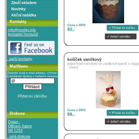
Zboží skladem
Novinky
Akční nabídka
Kontakty
Cena s DPH
82,-
info@repliky.info
kontaktní formulář
.. další kontakty
košíček vanilkový
jeden froté ručníček ve vanilkové barvě s mag
MailNews
- třešní
Zadejte svoji e-mail adresu, chcete-
li dostávat zprávy z našeho serveru
Cena s DPH
Diskuse
98,-
Dotaz -
Officers Sabre
N8 1253
.. celá diskuse