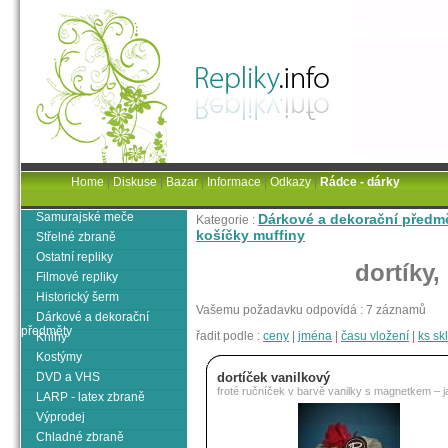
Home
|
Diskuse
|
Bazar
|
Informace
|
Odkazy
|
Rádce - dárky
Samurajské meče
Dárkové a dekorační předm
Kategorie :
košíčky muffiny
Střelné zbraně
Ostatní repliky
dortíky,
Filmové repliky
Historický šerm
Vašemu požadavku odpovídá : 7 záznamů
Dárkové a dekorační
předměty
řadit podle :
ceny
|
jména
|
času vložení
|
ks s
Knihy
Kostýmy
DVD a VHS
dortíček vanilkový
froté ručníček v barvě vanilky s magnetkem – 
LARP - latex zbraně
Výprodej
Chladné zbraně