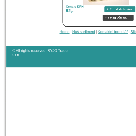
Cena s DPH
92,-
Home
|
Náš sortiment
|
Kontaktní formulář
|
Sit
© All rights reserved, RYJO Trade
s.r.o.