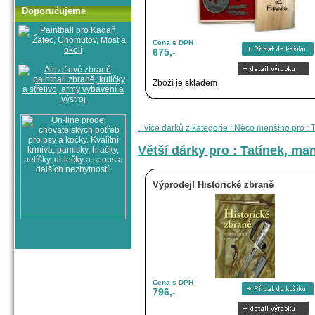
Doporučujeme
Cena s DPH
675,-
Zboží je skladem
.. více dárků z kategorie : Něco menšího pro : 
Větší dárky pro : Tatínek, man
Výprodej! Historické zbraně
Cena s DPH
796,-