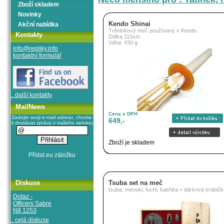
Zboží skladem
Novinky
Kendo Shinai
Akční nabídka
Tréninkový meč používaný v Kendo.
Kontakty
Délka 115cm.
Váha: 430 g
info@repliky.info
kontaktní formulář
.. další kontakty
MailNews
Cena s DPH
Zadejte svoji e-mail adresu, chcete-
649,-
li dostávat zprávy z našeho serveru
Zboží je skladem
Diskuse
Tsuba set na meč
tsuba, menuki, fuchi, kashira + dárková krabič
Dotaz -
Officers Sabre
N8 1253
.. celá diskuse