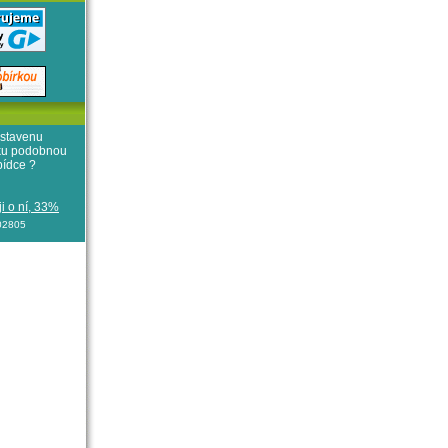
stavenu
iku podobnou
bídce ?
i o ní, 33%
102805