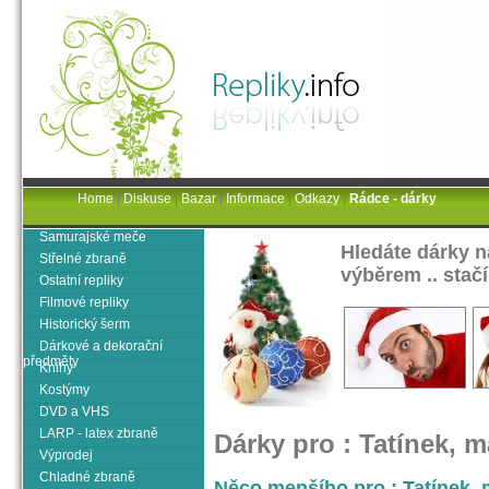
Home
|
Diskuse
|
Bazar
|
Informace
|
Odkazy
|
Rádce - dárky
Samurajské meče
Hledáte dárky 
Střelné zbraně
výběrem .. stačí
Ostatní repliky
Filmové repliky
Historický šerm
Dárkové a dekorační
předměty
Knihy
Kostýmy
DVD a VHS
LARP - latex zbraně
Dárky pro : Tatínek, m
Výprodej
Chladné zbraně
Něco menšího pro : Tatínek, m