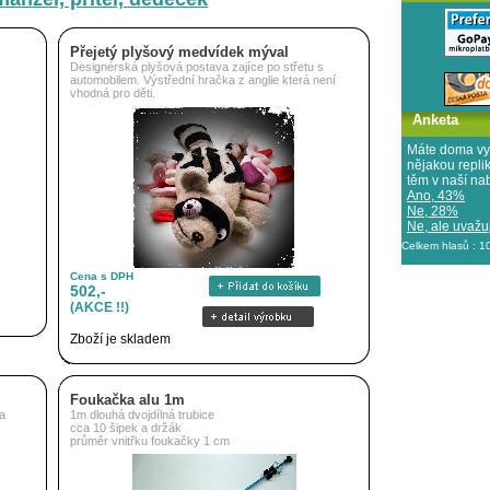
Přejetý plyšový medvídek mýval
Designérská plyšová postava zajíce po střetu s
automobilem. Výstřední hračka z anglie která není
vhodná pro děti.
Anketa
Máte doma vy
nějakou repl
těm v naší na
Ano, 43%
Ne, 28%
Ne, ale uvažuj
Celkem hlasů : 
Cena s DPH
502,-
(AKCE !!)
Zboží je skladem
Foukačka alu 1m
ka
1m dlouhá dvojdílná trubice
cca 10 šipek a držák
průměr vnitřku foukačky 1 cm