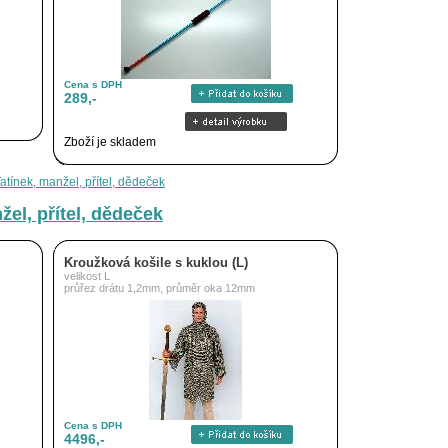
Cena s DPH
289,-
Zboží je skladem
Tatínek, manžel, přítel, dědeček
žel, přítel, dědeček
Kroužková košile s kuklou (L)
velikost L
průřez drátu 1,2mm, průměr oka 12mm
Cena s DPH
4496,-