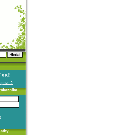
0 Kč
oupovat?
zákazníka
e
latby