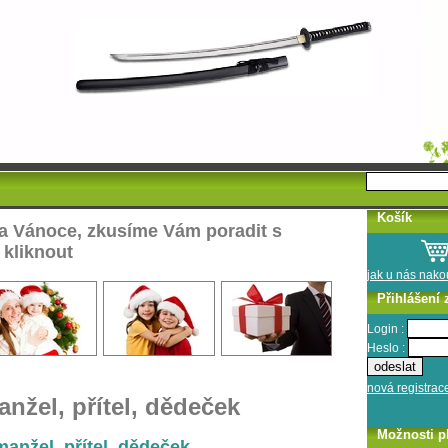
Košík
na Vánoce, zkusíme Vám poradit s
 kliknout
jak u nás nak
Přihlášení 
Login :
Heslo :
nová registrac
anžel, přítel, dědeček
Možnosti p
anžel, přítel, dědeček