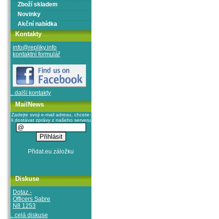
Zboží skladem
Novinky
Akční nabídka
Kontakty
info@repliky.info
kontaktní formulář
.. další kontakty
MailNews
Zadejte svoji e-mail adresu, chcete-
li dostávat zprávy z našeho serveru
Diskuse
Dotaz -
Officers Sabre
N8 1253
.. celá diskuse