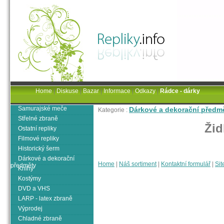
Home
|
Diskuse
|
Bazar
|
Informace
|
Odkazy
|
Rádce - dárky
Samurajské meče
Dárkové a dekorační předm
Kategorie :
Střelné zbraně
Žid
Ostatní repliky
Filmové repliky
Historický šerm
Dárkové a dekorační
Home
|
Náš sortiment
|
Kontaktní formulář
|
Sit
předměty
Knihy
Kostýmy
DVD a VHS
LARP - latex zbraně
Výprodej
Chladné zbraně