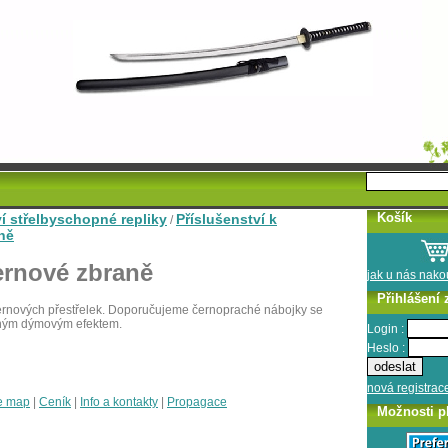
Košík
ví střelbyschopné repliky
Příslušenství k
/
ně
rnové zbraně
jak u nás nak
Přihlášení 
ernových přestřelek. Doporučujeme černopraché nábojky se
ným dýmovým efektem.
Login :
Heslo :
nová registrac
e map
|
Ceník
|
Info a kontakty
|
Propagace
Možnosti p