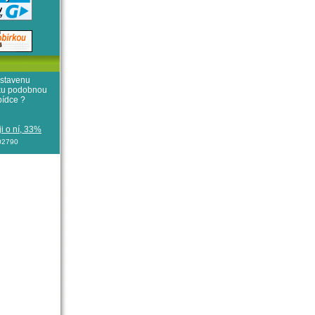
stavenu
iku podobnou
bídce ?
i o ní, 33%
102790