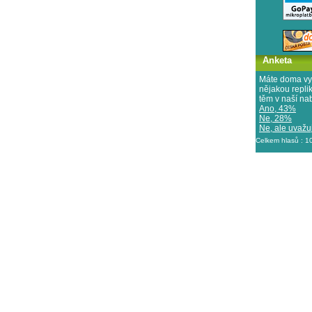
Anketa
Máte doma vy
nějakou repl
těm v naší na
Ano, 43%
Ne, 28%
Ne, ale uvažuj
Celkem hlasů : 