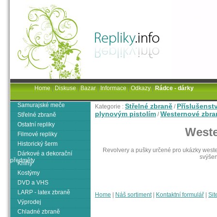
Home
|
Diskuse
|
Bazar
|
Informace
|
Odkazy
|
Rádce - dárky
Samurajské meče
Střelné zbraně
Příslušenst
Kategorie :
/
plynovým pistolím
Westernové zbra
/
Střelné zbraně
Ostatní repliky
Weste
Filmové repliky
Historický šerm
Revolvery a pušky určené pro ukázky west
Dárkové a dekorační
svýše
předměty
Knihy
Kostýmy
DVD a VHS
LARP - latex zbraně
Home
|
Náš sortiment
|
Kontaktní formulář
|
Sit
Výprodej
Chladné zbraně