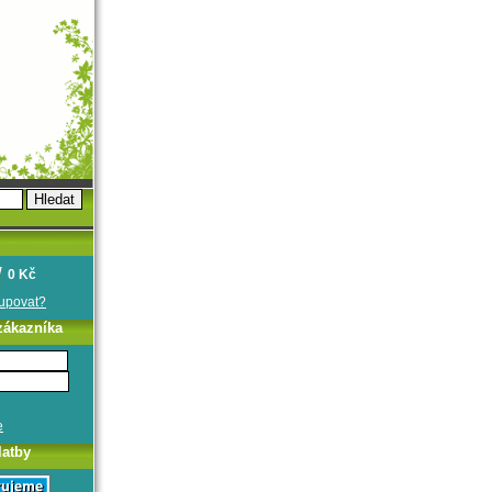
0 Kč
oupovat?
zákazníka
e
latby