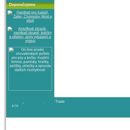
Doporučujeme
© All rights reserved, RYJO Trade
s.r.o.