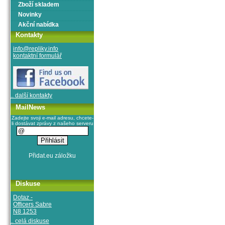
Zboží skladem
Novinky
Akční nabídka
Kontakty
info@repliky.info
kontaktní formulář
.. další kontakty
MailNews
Zadejte svoji e-mail adresu, chcete-
li dostávat zprávy z našeho serveru
Diskuse
Dotaz -
Officers Sabre
N8 1253
.. celá diskuse