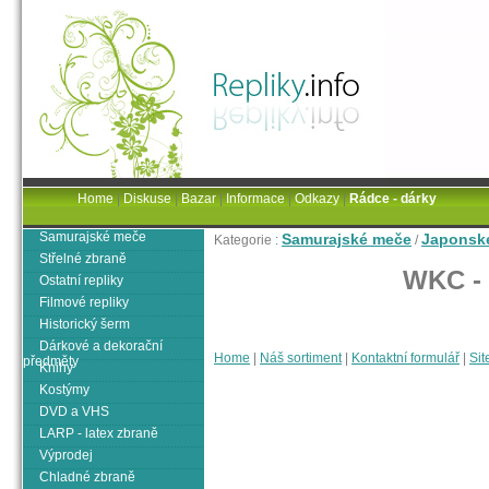
Home
|
Diskuse
|
Bazar
|
Informace
|
Odkazy
|
Rádce - dárky
Samurajské meče
Samurajské meče
Japonsk
Kategorie :
/
Střelné zbraně
WKC - 
Ostatní repliky
Filmové repliky
Historický šerm
Dárkové a dekorační
Home
|
Náš sortiment
|
Kontaktní formulář
|
Sit
předměty
Knihy
Kostýmy
DVD a VHS
LARP - latex zbraně
Výprodej
Chladné zbraně