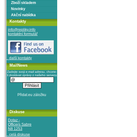
Zboží skladem
Novinky
Akční nabídka
Kontakty
info@repliky.info
kontaktní formulář
.. další kontakty
MailNews
Zadejte svoji e-mail adresu, chcete-
li dostávat zprávy z našeho serveru
Diskuse
Dotaz -
Officers Sabre
N8 1253
.. celá diskuse