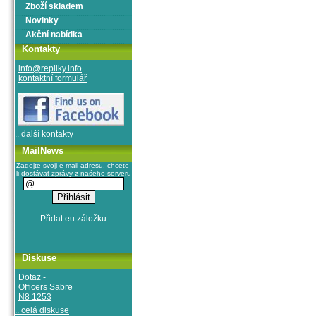
Zboží skladem
Novinky
Akční nabídka
Kontakty
info@repliky.info
kontaktní formulář
.. další kontakty
MailNews
Zadejte svoji e-mail adresu, chcete-
li dostávat zprávy z našeho serveru
Diskuse
Dotaz -
Officers Sabre
N8 1253
.. celá diskuse