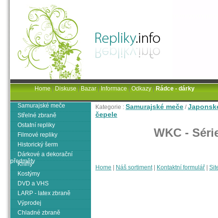
Home
|
Diskuse
|
Bazar
|
Informace
|
Odkazy
|
Rádce - dárky
Samurajské meče
Samurajské meče
Japonsk
Kategorie :
/
čepele
Střelné zbraně
Ostatní repliky
WKC - Séri
Filmové repliky
Historický šerm
Dárkové a dekorační
předměty
Knihy
Home
|
Náš sortiment
|
Kontaktní formulář
|
Sit
Kostýmy
DVD a VHS
LARP - latex zbraně
Výprodej
Chladné zbraně