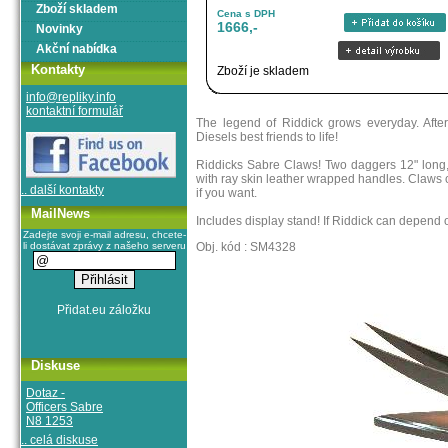
Zboží skladem
Cena s DPH
1666,-
Novinky
Akční nabídka
Kontakty
Zboží je skladem
info@repliky.info
kontaktní formulář
The legend of Riddick grows everyday. After
Diesels best friends to life!
Riddicks Sabre Claws! Two daggers 12" long, f
with ray skin leather wrapped handles. Claws c
.. další kontakty
if you want.
MailNews
Includes display stand! If Riddick can depend
Zadejte svoji e-mail adresu, chcete-
li dostávat zprávy z našeho serveru
Obj. kód : SM4328
Diskuse
Dotaz -
Officers Sabre
N8 1253
.. celá diskuse