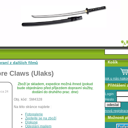
Košík
raní z dalších filmů
re Claws (Ulaks)
jak u nás nak
Zboží je skladem, expedice možná ihned (pokud
Přihlášení 
bude objednáno před příjezdem dopravní služby,
cca 24
dodání do druhého prac. dne)
Login :
Heslo :
Obj. kód : SM4328
Na této stránce najdete :
nová registrac
Fotogalerie
Možnosti p
Zeptejte se na zboží
Diskuse
Odeslání mailem