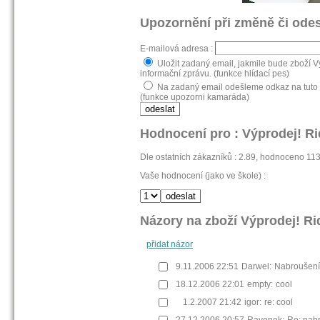
Upozornění při změně či odes
E-mailová adresa :
Uložit zadaný email, jakmile bude zboží 
informační zprávu. (funkce hlídací pes)
Na zadaný email odešleme odkaz na tuto s
(funkce upozorni kamaráda)
Hodnocení pro : Výprodej! Ri
Dle ostatních zákazníků : 2.89, hodnoceno 11
Vaše hodnocení (jako ve škole) :
Názory na zboží Výprodej! Ri
přidat názor
9.11.2006 22:51
Darwel:
Nabroušení
18.12.2006 22:01
empty:
cool
1.2.2007 21:42
igor:
re: cool
27.12.2006 20:57
Ravenek:
Re: nab