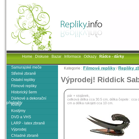
Home
|
Diskuse
|
Bazar
|
Informace
|
Odkazy
|
Rádce - dárky
Samurajské meče
Filmové repliky
Repliky zb
Kategorie :
/
Střelné zbraně
Výprodej! Riddick Sab
Ostatní repliky
Filmové repliky
Historický šerm
pár + stojánek,
Dárkové a dekorační
celková délka cca 30.5 cm, délka čepele : cca 
předměty
cm a délka rukojeti cca 10 cm.
Knihy
Kostýmy
DVD a VHS
LARP - latex zbraně
Výprodej
Chladné zbraně