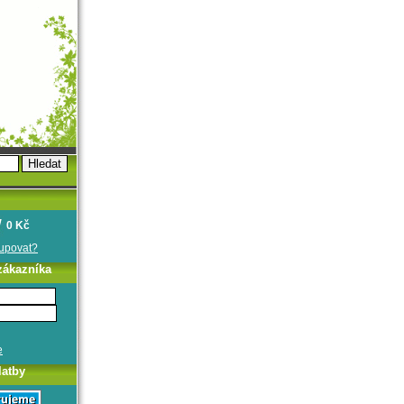
0 Kč
oupovat?
zákazníka
e
latby