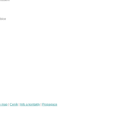
abice
e map
|
Ceník
|
Info a kontakty
|
Propagace