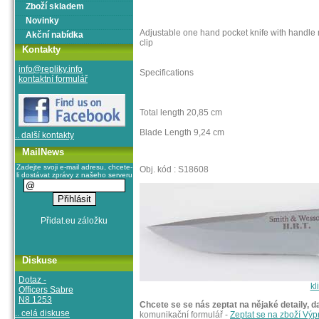
Zboží skladem
Novinky
Adjustable one hand pocket knife with handle m
Akční nabídka
clip
Kontakty
info@repliky.info
Specifications
kontaktní formulář
Total length 20,85 cm
Blade Length 9,24 cm
.. další kontakty
MailNews
Zadejte svoji e-mail adresu, chcete-
Obj. kód : S18608
li dostávat zprávy z našeho serveru
Diskuse
Dotaz -
kl
Officers Sabre
N8 1253
Chcete se se nás zeptat na nějaké detaily, d
.. celá diskuse
komunikační formulář -
Zeptat se na zboží Výp