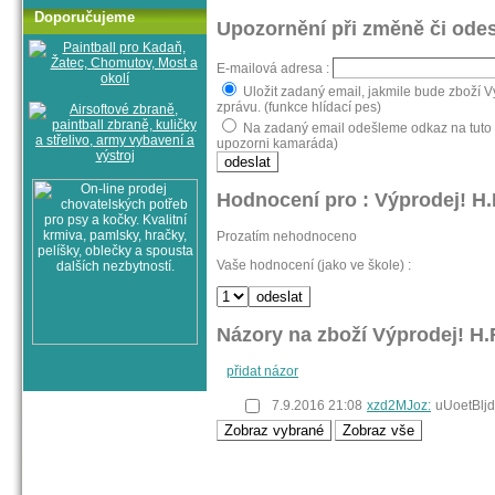
Doporučujeme
Upozornění při změně či odes
E-mailová adresa :
Uložit zadaný email, jakmile bude zboží V
zprávu. (funkce hlídací pes)
Na zadaný email odešleme odkaz na tuto s
upozorni kamaráda)
Hodnocení pro : Výprodej! H.
Prozatím nehodnoceno
Vaše hodnocení (jako ve škole) :
Názory na zboží Výprodej! H.
přidat názor
7.9.2016 21:08
xzd2MJoz:
uUoetBlj