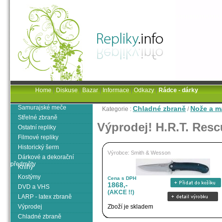
Home
|
Diskuse
|
Bazar
|
Informace
|
Odkazy
|
Rádce - dárky
Samurajské meče
Chladné zbraně
Nože a m
Kategorie :
/
Střelné zbraně
Výprodej! H.R.T. Resc
Ostatní repliky
Filmové repliky
Historický šerm
Výrobce: Smith & Wesson
Dárkové a dekorační
předměty
Knihy
Kostýmy
Cena s DPH
1868,-
DVD a VHS
(AKCE !!)
LARP - latex zbraně
Výprodej
Zboží je skladem
Chladné zbraně