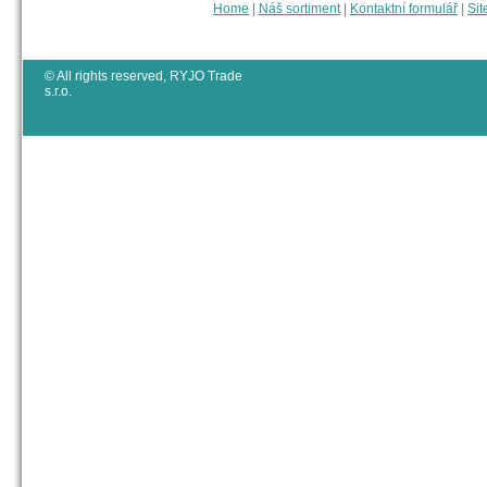
Home
|
Náš sortiment
|
Kontaktní formulář
|
Sit
© All rights reserved, RYJO Trade
s.r.o.