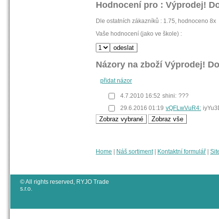
Hodnocení pro : Výprodej! D
Dle ostatních zákazníků : 1.75, hodnoceno 8x
Vaše hodnocení (jako ve škole) :
Názory na zboží Výprodej! D
přidat názor
4.7.2010 16:52
shini:
???
29.6.2016 01:19
vQFLwVuR4:
iyYu
Home
|
Náš sortiment
|
Kontaktní formulář
|
Sit
© All rights reserved, RYJO Trade
s.r.o.