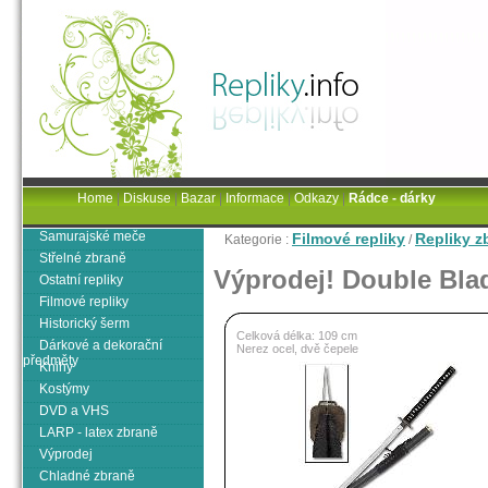
Home
|
Diskuse
|
Bazar
|
Informace
|
Odkazy
|
Rádce - dárky
Samurajské meče
Filmové repliky
Repliky zb
Kategorie :
/
Střelné zbraně
Výprodej! Double Bla
Ostatní repliky
Filmové repliky
Historický šerm
Celková délka: 109 cm
Dárkové a dekorační
Nerez ocel, dvě čepele
předměty
Knihy
Kostýmy
DVD a VHS
LARP - latex zbraně
Výprodej
Chladné zbraně