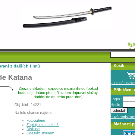
Košík
raní z dalších filmů
de Katana
jak u nás nak
Zboží je skladem, expedice možná ihned (pokud
Přihlášení 
bude objednáno před příjezdem dopravní služby,
dodání do druhého prac. dne)
Login :
Heslo :
Obj. kód : 14221
Na této stránce najdete :
nová registrac
Fotogalerie
Možnosti p
Zeptejte se na zboží
Diskuse
Odeslání mailem