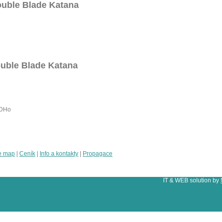
ouble Blade Katana
ouble Blade Katana
3DHo
e map
|
Ceník
|
Info a kontakty
|
Propagace
IT & WEB solution by