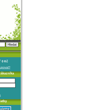
0 Kč
oupovat?
zákazníka
e
latby