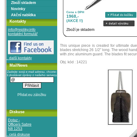
Zboží skladem
Novinky
Cena s DPH
Akční nabídka
1968,-
(AKCE !!)
Kontakty
info@repliky.info
Zboží je skladem
kontaktní formulář
This unique piece is created for ultimate du
blades stretching 26 1/2” long. The wood handl
with zinc aluminum guard. The blades fit secu
.. další kontakty
Obj. kód : 14221
MailNews
Zadejte svoji e-mail adresu, chcete-
li dostávat zprávy z našeho serveru
Diskuse
Dotaz -
Officers Sabre
N8 1253
.. celá diskuse