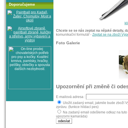
Doporučujeme
kl
Chcete se se nás zeptat na nějaké detaily, d
komunikační formulář -
Zeptat se na zboží Vý
Foto Galerie
Upozornění při změně či odes
E-mailová adresa :
Uložit zadaný email, jakmile bude zboží 
zprávu. (funkce hlídací pes)
Na zadaný email odešleme odkaz na tuto 
upozorni kamaráda)