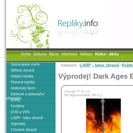
Home
|
Diskuse
|
Bazar
|
Informace
|
Odkazy
|
Rádce - dárky
Samurajské meče
LARP - latex zbraně
Krátk
Kategorie :
/
Střelné zbraně
Výprodej! Dark Ages E
Ostatní repliky
Filmové repliky
Historický šerm
Overall: 77.47 cm
Dárkové a dekorační
Wt: Approximately 340.2 g
předměty
Knihy
Kostýmy
DVD a VHS
LARP - latex zbraně
Výprodej
Chladné zbraně