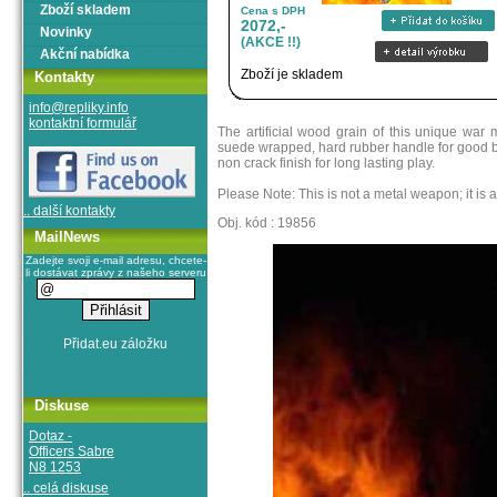
Zboží skladem
Cena s DPH
2072,-
Novinky
(AKCE !!)
Akční nabídka
Zboží je skladem
Kontakty
info@repliky.info
kontaktní formulář
The artificial wood grain of this unique war ma
suede wrapped, hard rubber handle for good ba
non crack finish for long lasting play.
Please Note: This is not a metal weapon; it is 
.. další kontakty
Obj. kód : 19856
MailNews
Zadejte svoji e-mail adresu, chcete-
li dostávat zprávy z našeho serveru
Diskuse
Dotaz -
Officers Sabre
N8 1253
.. celá diskuse