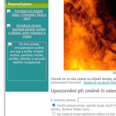
Doporučujeme
kl
Chcete se se nás zeptat na nějaké detaily, d
komunikační formulář -
Zeptat se na zboží Výp
Upozornění při změně či odes
E-mailová adresa :
Uložit zadaný email, jakmile bude zboží 
zprávu. (funkce hlídací pes)
Na zadaný email odešleme odkaz na tuto s