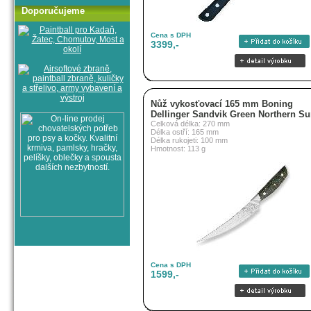
Doporučujeme
Cena s DPH
3399,-
Nůž vykosťovací 165 mm Boning
Dellinger Sandvik Green Northern S
Celková délka: 270 mm
Délka ostří: 165 mm
Délka rukojeti: 100 mm
Hmotnost: 113 g
Cena s DPH
1599,-