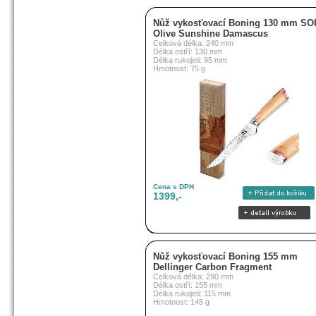
Nůž vykosťovací Boning 130 mm SO
Olive Sunshine Damascus
Celková délka: 240 mm
Délka ostří: 130 mm
Délka rukojeti: 95 mm
Hmotnost: 75 g
Cena s DPH
1399,-
Nůž vykosťovací Boning 155 mm
Dellinger Carbon Fragment
Celková délka: 290 mm
Délka ostří: 155 mm
Délka rukojeti: 115 mm
Hmotnost: 145 g