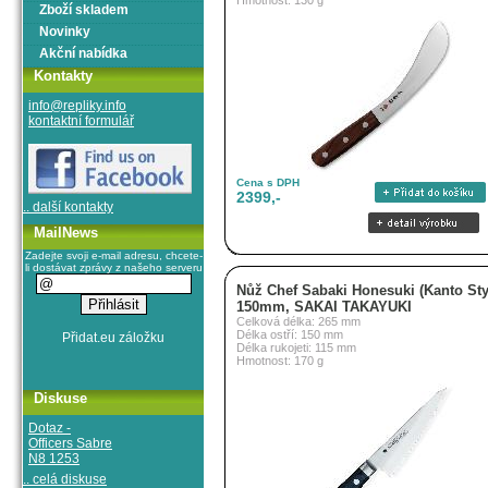
Hmotnost: 130 g
Zboží skladem
Novinky
Akční nabídka
Kontakty
info@repliky.info
kontaktní formulář
Cena s DPH
2399,-
.. další kontakty
MailNews
Zadejte svoji e-mail adresu, chcete-
li dostávat zprávy z našeho serveru
Nůž Chef Sabaki Honesuki (Kanto Sty
150mm, SAKAI TAKAYUKI
Celková délka: 265 mm
Délka ostří: 150 mm
Délka rukojeti: 115 mm
Hmotnost: 170 g
Diskuse
Dotaz -
Officers Sabre
N8 1253
.. celá diskuse