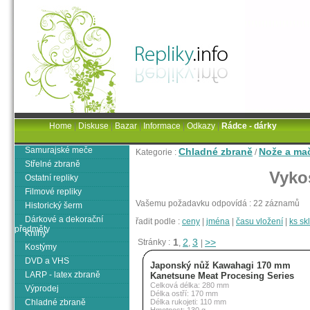
Home
|
Diskuse
|
Bazar
|
Informace
|
Odkazy
|
Rádce - dárky
Samurajské meče
Chladné zbraně
Nože a ma
Kategorie :
/
Střelné zbraně
Vyko
Ostatní repliky
Filmové repliky
Vašemu požadavku odpovídá : 22 záznamů
Historický šerm
Dárkové a dekorační
řadit podle :
ceny
|
jména
|
času vložení
|
ks s
předměty
Knihy
1
2
3
>>
Stránky :
,
,
|
Kostýmy
DVD a VHS
Japonský nůž Kawahagi 170 mm
LARP - latex zbraně
Kanetsune Meat Procesing Series
Celková délka: 280 mm
Výprodej
Délka ostří: 170 mm
Chladné zbraně
Délka rukojeti: 110 mm