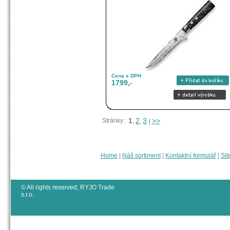
Cena s DPH
1799,-
1
2
3
>>
Stránky :
,
,
|
Home
|
Náš sortiment
|
Kontaktní formulář
|
Sit
© All rights reserved, RYJO Trade
s.r.o.