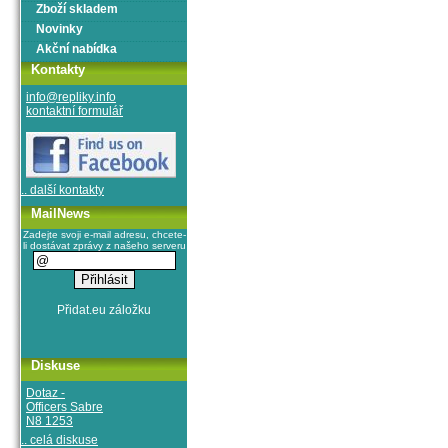
Zboží skladem
Novinky
Akční nabídka
Kontakty
info@repliky.info
kontaktní formulář
.. další kontakty
MailNews
Zadejte svoji e-mail adresu, chcete-
li dostávat zprávy z našeho serveru
Diskuse
Dotaz -
Officers Sabre
N8 1253
.. celá diskuse