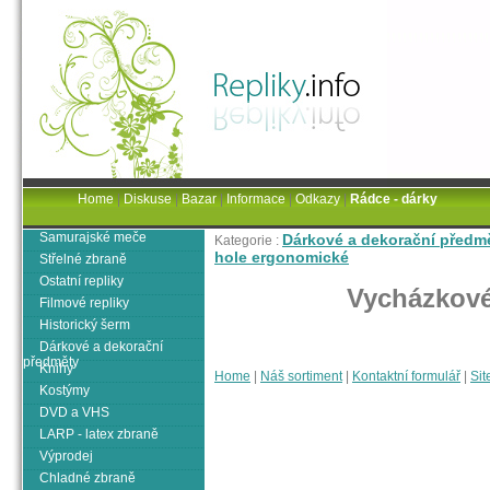
Home
|
Diskuse
|
Bazar
|
Informace
|
Odkazy
|
Rádce - dárky
Samurajské meče
Dárkové a dekorační předm
Kategorie :
hole ergonomické
Střelné zbraně
Ostatní repliky
Vycházkové
Filmové repliky
Historický šerm
Dárkové a dekorační
předměty
Knihy
Home
|
Náš sortiment
|
Kontaktní formulář
|
Sit
Kostýmy
DVD a VHS
LARP - latex zbraně
Výprodej
Chladné zbraně