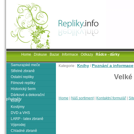
Home
|
Diskuse
|
Bazar
|
Informace
|
Odkazy
|
Rádce - dárky
Samurajské meče
Knihy
Poznání a informace
Kategorie :
/
Střelné zbraně
Velké
Ostatní repliky
Filmové repliky
Historický šerm
Dárkové a dekorační
Home
|
Náš sortiment
|
Kontaktní formulář
|
Sit
předměty
Knihy
Kostýmy
DVD a VHS
LARP - latex zbraně
Výprodej
Chladné zbraně