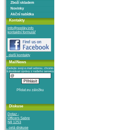
Zboží skladem
Novinky
Akční nabídka
Kontakty
info@repliky.info
kontaktní formulář
.. další kontakty
MailNews
Zadejte svoji e-mail adresu, chcete-
li dostávat zprávy z našeho serveru
Diskuse
Dotaz -
Officers Sabre
N8 1253
.. celá diskuse