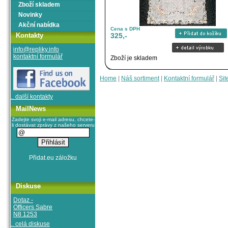
Zboží skladem
Novinky
Akční nabídka
Cena s DPH
Kontakty
325,-
info@repliky.info
kontaktní formulář
Zboží je skladem
Home
|
Náš sortiment
|
Kontaktní formulář
|
Sit
.. další kontakty
MailNews
Zadejte svoji e-mail adresu, chcete-
li dostávat zprávy z našeho serveru
Diskuse
Dotaz -
Officers Sabre
N8 1253
.. celá diskuse