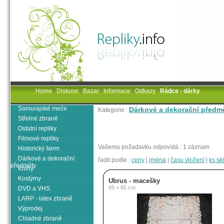
Home
|
Diskuse
|
Bazar
|
Informace
|
Odkazy
|
Rádce - dárky
Samurajské meče
Dárkové a dekorační předm
Kategorie :
Střelné zbraně
Ostatní repliky
Filmové repliky
Vašemu požadavku odpovídá : 1 záznam
Historický šerm
Dárkové a dekorační
řadit podle :
ceny
|
jména
|
času vložení
|
ks s
předměty
Knihy
Kostýmy
Ubrus - macešky
85 × 85 cm
DVD a VHS
LARP - latex zbraně
Výprodej
Chladné zbraně