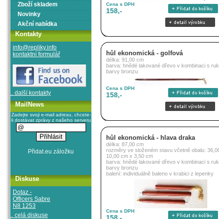
Zboží skladem
Cena s DPH
158,-
Novinky
Akční nabídka
Kontakty
info@repliky.info
hůl ekonomická - golfová
kontaktní formulář
délka: 91,00 cm
barva: hnědé lakované dřevo v kombinaci s ruko
barvy bronzu
Cena s DPH
.. další kontakty
158,-
MailNews
Zadejte svoji e-mail adresu, chcete-
li dostávat zprávy z našeho serveru
hůl ekonomická - hlava draka
délka: 87,00 cm
rozměry ve složeném stavu včetně obalu: 36,0
10,00 cm x 3,50 cm
barva: hnědé lakované dřevo v kombinaci s ruko
barvy bronzu
balení: individuálně baleno v krabici z lepenky
Diskuse
Dotaz -
Officers Sabre
N8 1253
Cena s DPH
.. celá diskuse
158,-