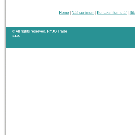
Home
|
Náš sortiment
|
Kontaktní formulář
|
Sit
© All rights reserved, RYJO Trade
s.r.o.