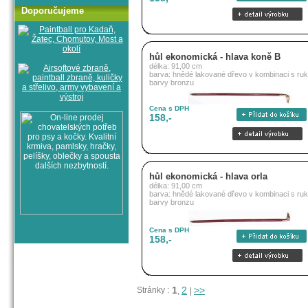
Doporučujeme
hůl ekonomická - hlava koně B
délka: 91,00 cm
barva: hnědé lakované dřevo v kombinaci s ruko
barvy bronzu
Cena s DPH
158,-
hůl ekonomická - hlava orla
délka: 91,00 cm
barva: hnědé lakované dřevo v kombinaci s ruko
barvy bronzu
Cena s DPH
158,-
1
2
>>
Stránky :
,
|