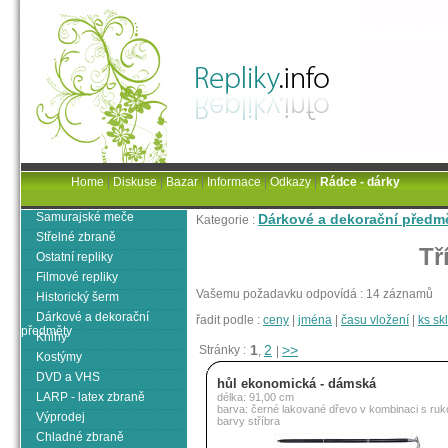
Home
|
Diskuse
|
Bazar
|
Informace
|
Odkazy
|
Rádce - dárky
Samurajské meče
Dárkové a dekorační předm
Kategorie :
Střelné zbraně
Tř
Ostatní repliky
Filmové repliky
Vašemu požadavku odpovídá : 14 záznamů
Historický šerm
Dárkové a dekorační
řadit podle :
ceny
|
jména
|
času vložení
|
ks s
předměty
Knihy
1
2
>>
Stránky :
,
|
Kostýmy
DVD a VHS
hůl ekonomická - dámská
LARP - latex zbraně
délka: 91,00 cm
barva: černé lakované dřevo v kombinaci s ruko
Výprodej
barvy stříbra
Chladné zbraně