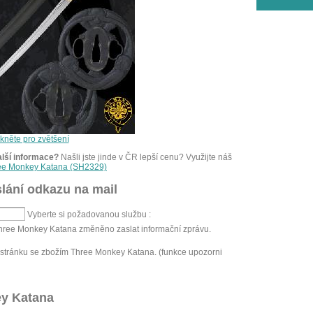
ikněte pro zvětšení
alší informace?
Našli jste jinde v ČR lepší cenu? Využijte náš
ree Monkey Katana (SH2329)
lání odkazu na mail
Vyberte si požadovanou službu :
Three Monkey Katana změněno zaslat informační zprávu.
stránku se zbožím Three Monkey Katana. (funkce upozorni
ey Katana