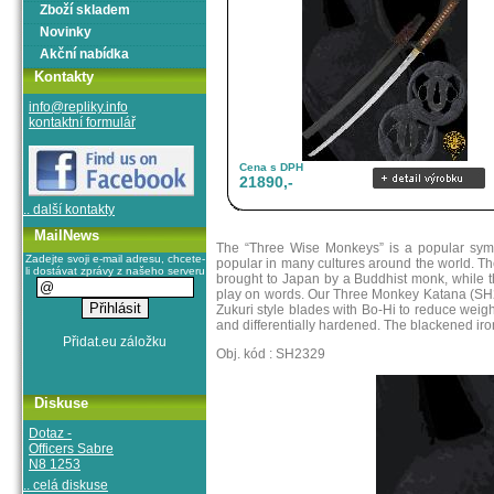
Zboží skladem
Novinky
Akční nabídka
Kontakty
info@repliky.info
kontaktní formulář
Cena s DPH
21890,-
.. další kontakty
MailNews
The “Three Wise Monkeys” is a popular symbo
Zadejte svoji e-mail adresu, chcete-
popular in many cultures around the world. The
li dostávat zprávy z našeho serveru
brought to Japan by a Buddhist monk, while 
play on words. Our Three Monkey Katana (SH2
Zukuri style blades with Bo-Hi to reduce wei
and differentially hardened. The blackened iro
Obj. kód : SH2329
Diskuse
Dotaz -
Officers Sabre
N8 1253
.. celá diskuse