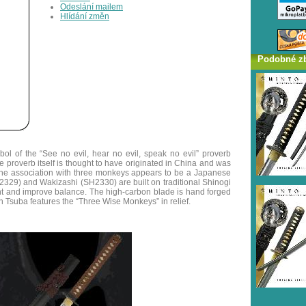
Odeslání mailem
Hlídání změn
Podobné z
l of the “See no evil, hear no evil, speak no evil” proverb
 proverb itself is thought to have originated in China and was
the association with three monkeys appears to be a Japanese
329) and Wakizashi (SH2330) are built on traditional Shinogi
ght and improve balance. The high-carbon blade is hand forged
n Tsuba features the “Three Wise Monkeys” in relief.