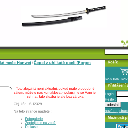
Košík
ké meče Hanwei
Čepel z uhlíkaté oceli (Forget
/
jak u nás nak
Přihlášení 
Toto zboží již není aktuální, pokud máte o podobné
zájem, můžete nás kontaktovat - pokusíme se Vám jej
Login :
sehnat, tato služba je ale bez záruky.
Heslo :
Obj. kód : SH2329
nová registrac
Na této stránce najdete :
Možnosti p
Fotogalerie
Zeptejte se na zboží
Diskuse