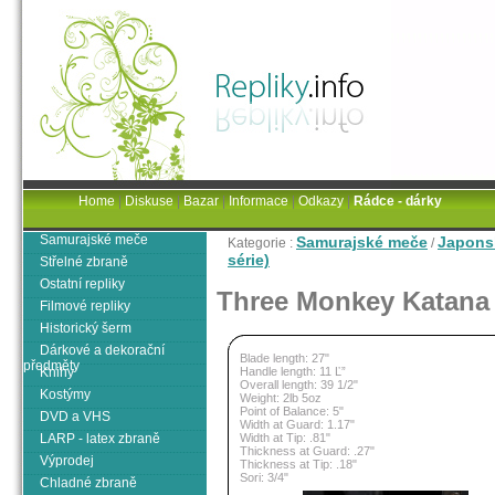
Home
|
Diskuse
|
Bazar
|
Informace
|
Odkazy
|
Rádce - dárky
Samurajské meče
Samurajské meče
Japons
Kategorie :
/
série)
Střelné zbraně
Ostatní repliky
Three Monkey Katana
Filmové repliky
Historický šerm
Dárkové a dekorační
Blade length: 27"
předměty
Knihy
Handle length: 11 Ľ”
Overall length: 39 1/2"
Kostýmy
Weight: 2lb 5oz
Point of Balance: 5"
DVD a VHS
Width at Guard: 1.17"
LARP - latex zbraně
Width at Tip: .81"
Thickness at Guard: .27"
Výprodej
Thickness at Tip: .18"
Sori: 3/4"
Chladné zbraně