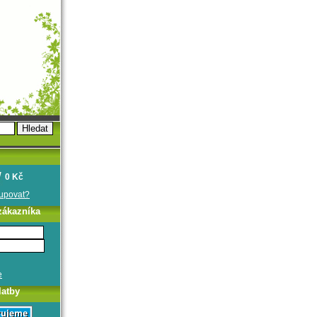
0 Kč
oupovat?
zákazníka
e
latby