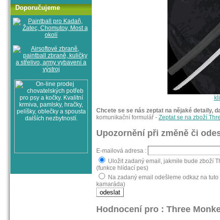
Doporučujeme
kl
Chcete se se nás zeptat na nějaké detaily, d
komunikační formulář -
Zeptat se na zboží Th
Upozornění při změně či odes
E-mailová adresa :
Uložit zadaný email, jakmile bude zboží 
(funkce hlídací pes)
Na zadaný email odešleme odkaz na tuto 
kamaráda)
Hodnocení pro : Three Monk