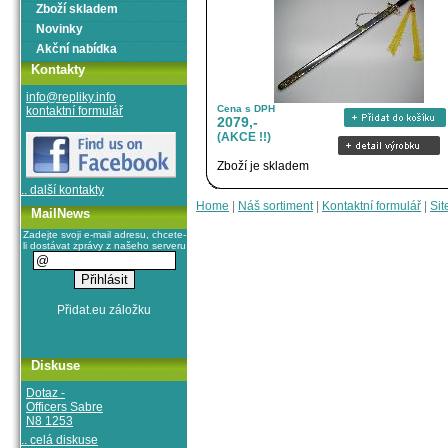
Zboží skladem
Novinky
Akční nabídka
Kontakty
info@repliky.info
Cena s DPH
kontaktní formulář
2079,-
(AKCE !!)
Zboží je skladem
.. další kontakty
Home
|
Náš sortiment
|
Kontaktní formulář
|
Sit
MailNews
Zadejte svoji e-mail adresu, chcete-
li dostávat zprávy z našeho serveru
Diskuse
Dotaz -
Officers Sabre
N8 1253
.. celá diskuse