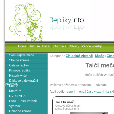
Home
|
Diskuse
|
Bazar
|
Informace
|
Odkazy
|
Rádce - dárky
Samurajské meče
Chladné zbraně
Meče
Čín
Kategorie :
/
/
Střelné zbraně
Taiči meč
Ostatní repliky
Filmové repliky
Meče dalších výrobců
Historický šerm
Dárkové a dekorační
předměty
Vašemu požadavku odpovídá : 1 záznam
Knihy
Kostýmy
řadit podle :
ceny
|
jména
|
času vložení
|
ks s
DVD a VHS
LARP - latex zbraně
Tai Chi meč
Celková délka:88cm
Výprodej
Délka čepele:65cm
Chladné zbraně