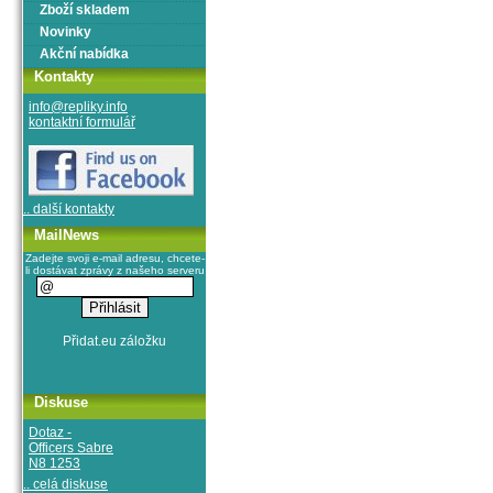
Zboží skladem
Novinky
Akční nabídka
Kontakty
info@repliky.info
kontaktní formulář
.. další kontakty
MailNews
Zadejte svoji e-mail adresu, chcete-
li dostávat zprávy z našeho serveru
Diskuse
Dotaz -
Officers Sabre
N8 1253
.. celá diskuse