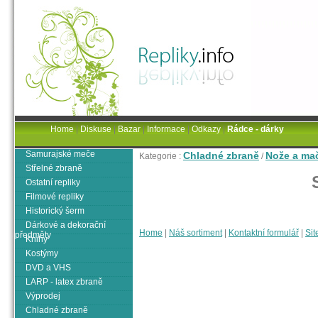
Home
|
Diskuse
|
Bazar
|
Informace
|
Odkazy
|
Rádce - dárky
Samurajské meče
Chladné zbraně
Nože a ma
Kategorie :
/
Střelné zbraně
Ostatní repliky
Filmové repliky
Historický šerm
Dárkové a dekorační
Home
|
Náš sortiment
|
Kontaktní formulář
|
Sit
předměty
Knihy
Kostýmy
DVD a VHS
LARP - latex zbraně
Výprodej
Chladné zbraně