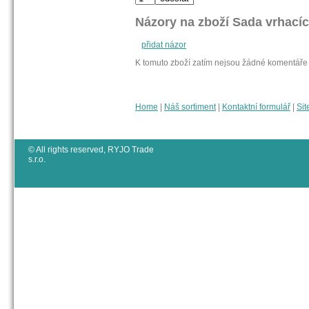
Názory na zboží Sada vrhacíc
přidat názor
K tomuto zboží zatím nejsou žádné komentáře
Home
|
Náš sortiment
|
Kontaktní formulář
|
Sit
© All rights reserved, RYJO Trade
s.r.o.