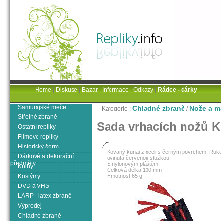
Home
|
Diskuse
|
Bazar
|
Informace
|
Odkazy
|
Rádce - dárky
Samurajské meče
Chladné zbraně
Nože a m
Kategorie :
/
Střelné zbraně
Sada vrhacích nožů Ku
Ostatní repliky
Filmové repliky
Historický šerm
Kovaný kunai z oceli s černým povrchem. Ruko
Dárkové a dekorační
ovinutá červenou stužkou.
předměty
S nylonovým pláštěm.
Knihy
Celková délka 130 mm
Kostýmy
Hmotnost 65 g
DVD a VHS
LARP - latex zbraně
Výprodej
Chladné zbraně