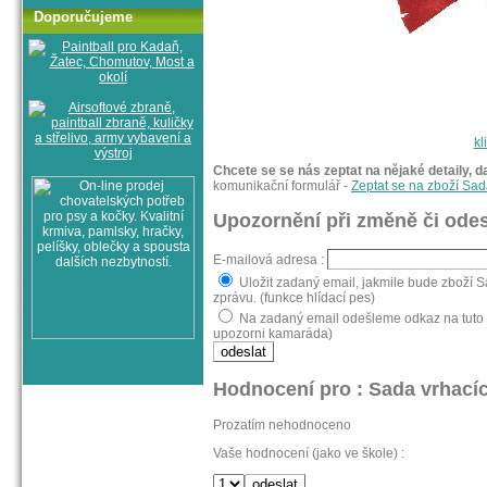
Doporučujeme
kl
Chcete se se nás zeptat na nějaké detaily, d
komunikační formulář -
Zeptat se na zboží Sad
Upozornění při změně či odes
E-mailová adresa :
Uložit zadaný email, jakmile bude zboží 
zprávu. (funkce hlídací pes)
Na zadaný email odešleme odkaz na tuto s
upozorni kamaráda)
Hodnocení pro : Sada vrhacíc
Prozatím nehodnoceno
Vaše hodnocení (jako ve škole) :