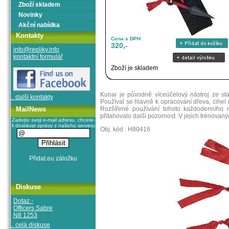
Zboží skladem
Novinky
Akční nabídka
Kontakty
Cena s DPH
320,-
info@repliky.info
kontaktní formulář
Zboží je skladem
Kunai je původně víceúčelový nástroj ze st
.. další kontakty
Používal se hlavně k opracování dřeva, cihel n
MailNews
Rozšířené používání tohoto každodenního n
přitahovalo další pozornost. V jejích trénovan
Zadejte svoji e-mail adresu, chcete-
li dostávat zprávy z našeho serveru
Obj. kód : H80416
Diskuse
Dotaz -
Officers Sabre
N8 1253
.. celá diskuse