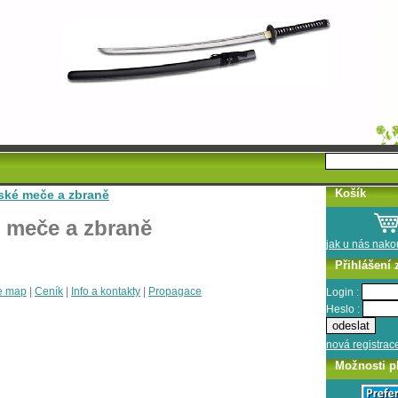
Košík
ské meče a zbraně
 meče a zbraně
jak u nás nak
Přihlášení 
e map
|
Ceník
|
Info a kontakty
|
Propagace
Login :
Heslo :
nová registrac
Možnosti p