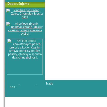
Doporučujeme
© All rights reserved, RYJO Trade
s.r.o.