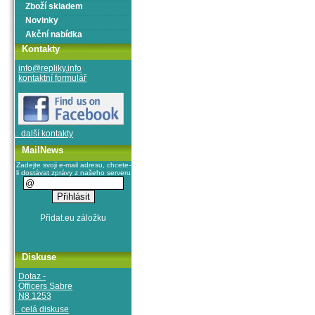
Zboží skladem
Novinky
Akční nabídka
Kontakty
info@repliky.info
kontaktní formulář
.. další kontakty
MailNews
Zadejte svoji e-mail adresu, chcete-
li dostávat zprávy z našeho serveru
Diskuse
Dotaz -
Officers Sabre
N8 1253
.. celá diskuse