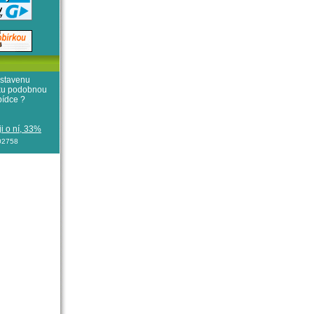
stavenu
iku podobnou
bídce ?
i o ní, 33%
102758