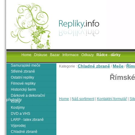
Home
|
Diskuse
|
Bazar
|
Informace
|
Odkazy
|
Rádce - dárky
Samurajské meče
Chladné zbraně
Meče
Řím
Kategorie :
/
/
Střelné zbraně
Římské
Ostatní repliky
Filmové repliky
Historický šerm
Dárkové a dekorační
Home
|
Náš sortiment
|
Kontaktní formulář
|
Sit
předměty
Knihy
Kostýmy
DVD a VHS
LARP - latex zbraně
Výprodej
Chladné zbraně