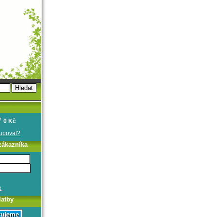
0 Kč
oupovat?
zákazníka
e
latby