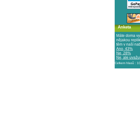
Anketa
Máte doma vy
nějakou repl
těm v naší na
Ano, 43%
Ne, 28%
Ne, ale uvažuj
Celkem hlasů : 