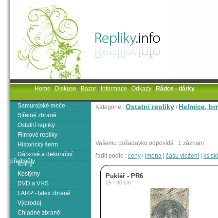
Home
|
Diskuse
|
Bazar
|
Informace
|
Odkazy
|
Rádce - dárky
Samurajské meče
Ostatní repliky
Helmice, brn
Kategorie :
/
Střelné zbraně
Ostatní repliky
Filmové repliky
Vašemu požadavku odpovídá : 1 záznam
Historický šerm
Dárkové a dekorační
řadit podle :
ceny
|
jména
|
času vložení
|
ks s
předměty
Knihy
Kostýmy
Pukléř - PR6
26 - 30 cm
DVD a VHS
LARP - latex zbraně
Výprodej
Chladné zbraně