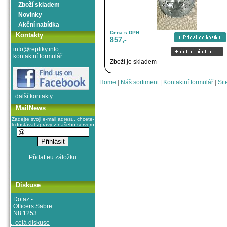
Zboží skladem
Novinky
Akční nabídka
Cena s DPH
Kontakty
857,-
info@repliky.info
kontaktní formulář
Zboží je skladem
Home
|
Náš sortiment
|
Kontaktní formulář
|
Sit
.. další kontakty
MailNews
Zadejte svoji e-mail adresu, chcete-
li dostávat zprávy z našeho serveru
Diskuse
Dotaz -
Officers Sabre
N8 1253
.. celá diskuse