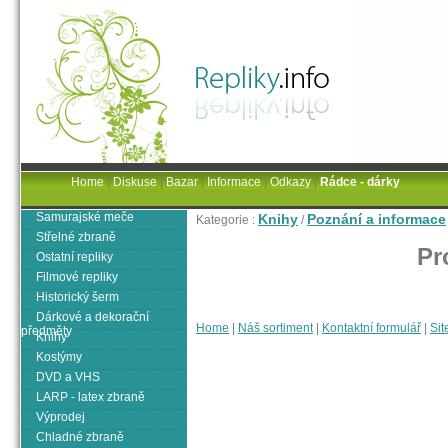
Home
|
Diskuse
|
Bazar
|
Informace
|
Odkazy
|
Rádce - dárky
Samurajské meče
Knihy
Poznání a informace
Kategorie :
/
Střelné zbraně
Pr
Ostatní repliky
Filmové repliky
Historický šerm
Dárkové a dekorační
Home
|
Náš sortiment
|
Kontaktní formulář
|
Sit
předměty
Knihy
Kostýmy
DVD a VHS
LARP - latex zbraně
Výprodej
Chladné zbraně