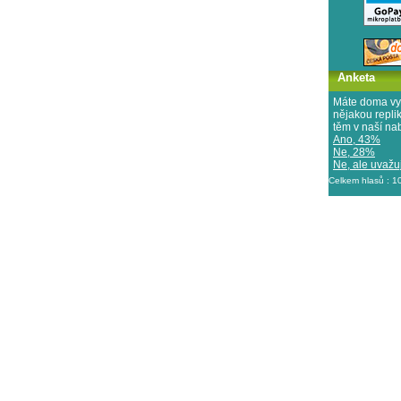
Anketa
Máte doma vy
nějakou repl
těm v naší na
Ano, 43%
Ne, 28%
Ne, ale uvažuj
Celkem hlasů : 