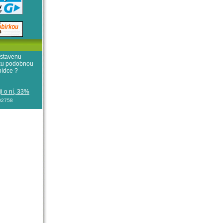
stavenu
iku podobnou
bídce ?
i o ní, 33%
102758