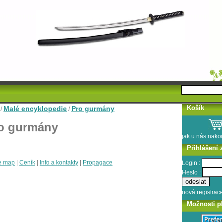
Košík
Malé encyklopedie
Pro gurmány
/
/
o gurmány
jak u nás nak
Přihlášení 
e map
|
Ceník
|
Info a kontakty
|
Propagace
Login :
Heslo :
nová registrac
Možnosti p