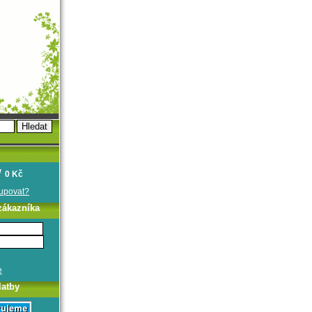
0 Kč
oupovat?
zákazníka
e
latby