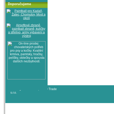
Doporučujeme
© All rights reserved, RYJO Trade
s.r.o.