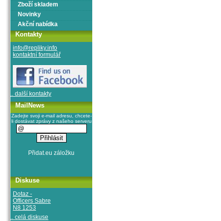
Zboží skladem
Novinky
Akční nabídka
Kontakty
info@repliky.info
kontaktní formulář
.. další kontakty
MailNews
Zadejte svoji e-mail adresu, chcete-
li dostávat zprávy z našeho serveru
Diskuse
Dotaz -
Officers Sabre
N8 1253
.. celá diskuse