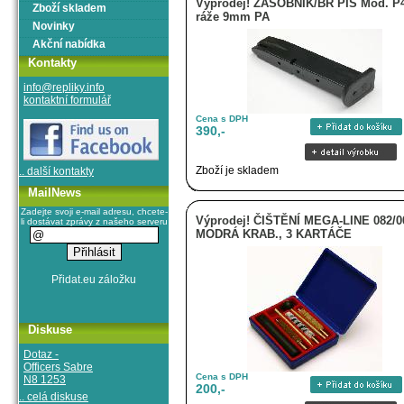
Výprodej! ZÁSOBNÍK/BR PIS Mod. P
Zboží skladem
ráže 9mm PA
Novinky
Akční nabídka
Kontakty
info@repliky.info
kontaktní formulář
Cena s DPH
390,-
Zboží je skladem
.. další kontakty
MailNews
Zadejte svoji e-mail adresu, chcete-
Výprodej! ČIŠTĚNÍ MEGA-LINE 082/0
li dostávat zprávy z našeho serveru
MODRÁ KRAB., 3 KARTÁČE
Diskuse
Dotaz -
Officers Sabre
Cena s DPH
N8 1253
200,-
.. celá diskuse