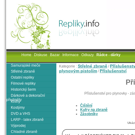
Home
|
Diskuse
|
Bazar
|
Informace
|
Odkazy
|
Rádce - dárky
Samurajské meče
Střelné zbraně
Příslušenst
Kategorie :
/
plynovým pistolím
Příslušenství
/
Střelné zbraně
Ostatní repliky
Př
Filmové repliky
Historický šerm
Příslušenství pro plynovky - záso
Dárkové a dekorační
předměty
Knihy
Čištění
Kostýmy
Kufry na zbraně
DVD a VHS
Zásobníky
LARP - latex zbraně
Ukáz
Výprodej
Chladné zbraně