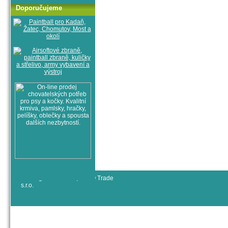
Doporučujeme
© All rights reserved, RYJO Trade
s.r.o.