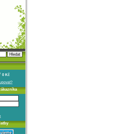
0 Kč
oupovat?
zákazníka
e
latby