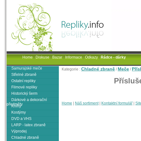
Home
|
Diskuse
|
Bazar
|
Informace
|
Odkazy
|
Rádce - dárky
Samurajské meče
Chladné zbraně
Meče
Pří
Kategorie :
/
/
Střelné zbraně
Přísluš
Ostatní repliky
Filmové repliky
Historický šerm
Dárkové a dekorační
Home
|
Náš sortiment
|
Kontaktní formulář
|
Sit
předměty
Knihy
Kostýmy
DVD a VHS
LARP - latex zbraně
Výprodej
Chladné zbraně