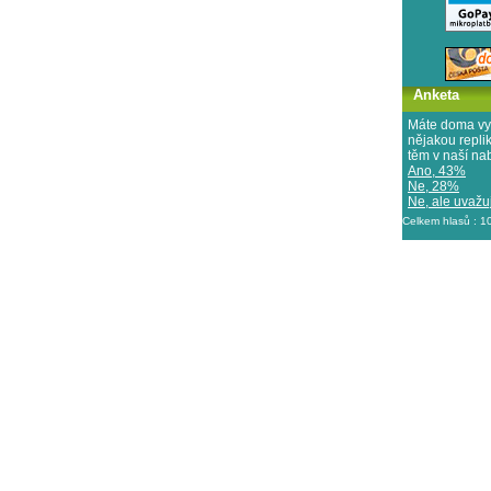
Anketa
Máte doma vy
nějakou repl
těm v naší na
Ano, 43%
Ne, 28%
Ne, ale uvažuj
Celkem hlasů : 