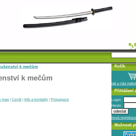
Košík
slušenství k mečům
enství k mečům
jak u nás nak
Přihlášení 
e map
|
Ceník
|
Info a kontakty
|
Propagace
Login :
Heslo :
nová registrac
Možnosti p