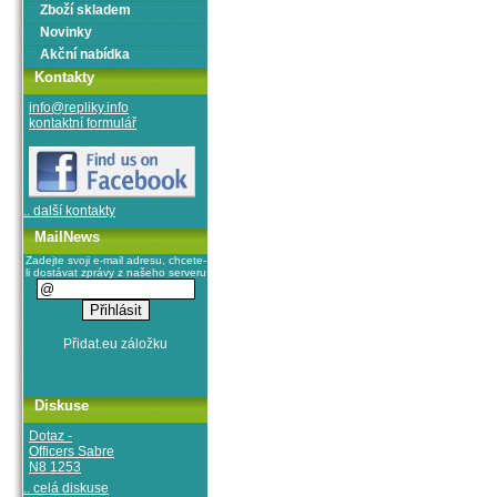
Zboží skladem
Novinky
Akční nabídka
Kontakty
info@repliky.info
kontaktní formulář
.. další kontakty
MailNews
Zadejte svoji e-mail adresu, chcete-
li dostávat zprávy z našeho serveru
Diskuse
Dotaz -
Officers Sabre
N8 1253
.. celá diskuse