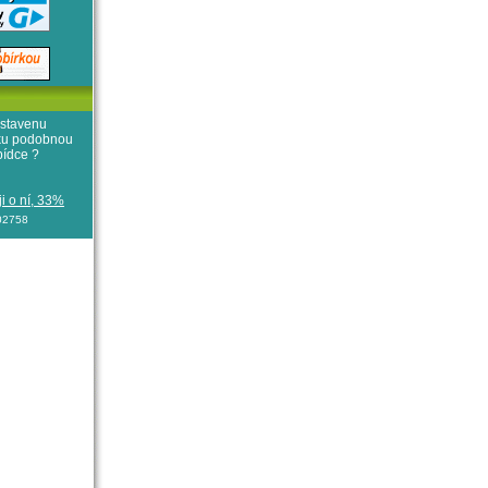
stavenu
iku podobnou
bídce ?
i o ní, 33%
102758