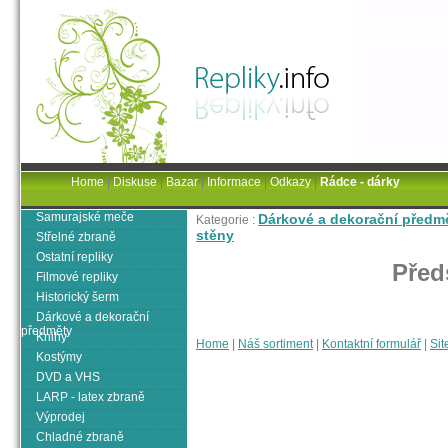
Home
|
Diskuse
|
Bazar
|
Informace
|
Odkazy
|
Rádce - dárky
Samurajské meče
Dárkové a dekorační předm
Kategorie :
stěny
Střelné zbraně
Ostatní repliky
Před
Filmové repliky
Historický šerm
Dárkové a dekorační
předměty
Knihy
Home
|
Náš sortiment
|
Kontaktní formulář
|
Sit
Kostýmy
DVD a VHS
LARP - latex zbraně
Výprodej
Chladné zbraně