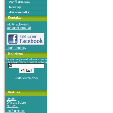
Zboží skladem
Novinky
Akční nabídka
Kontakty
info@repliky.info
kontaktní formulář
.. další kontakty
MailNews
Zadejte svoji e-mail adresu, chcete-
li dostávat zprávy z našeho serveru
Diskuse
Dotaz -
Officers Sabre
N8 1253
.. celá diskuse