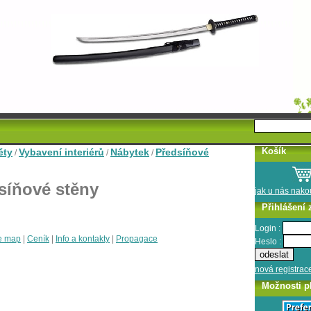
Košík
ěty
Vybavení interiérů
Nábytek
Předsíňové
/
/
/
síňové stěny
jak u nás nak
Přihlášení 
Login :
e map
|
Ceník
|
Info a kontakty
|
Propagace
Heslo :
nová registrac
Možnosti p