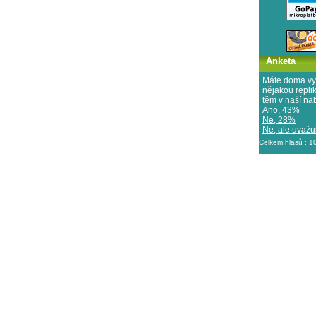
Anketa
Máte doma vy
nějakou repl
těm v naší na
Ano, 43%
Ne, 28%
Ne, ale uvažuj
Celkem hlasů : 