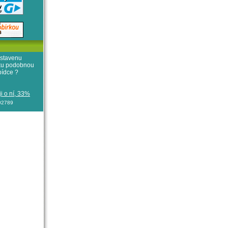
stavenu
iku podobnou
bídce ?
i o ní, 33%
102789