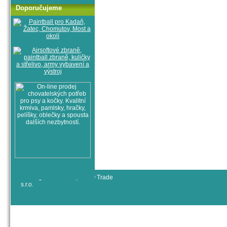
Doporučujeme
© All rights reserved, RYJO Trade
s.r.o.