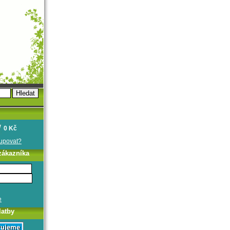
0 Kč
oupovat?
zákazníka
e
latby