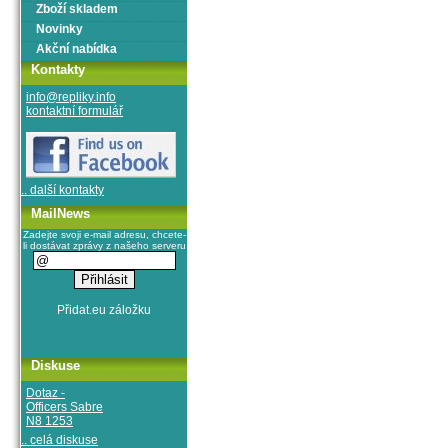
Zboží skladem
Novinky
Akční nabídka
Kontakty
info@repliky.info
kontaktní formulář
.. další kontakty
MailNews
Zadejte svoji e-mail adresu, chcete-
li dostávat zprávy z našeho serveru
Diskuse
Dotaz -
Officers Sabre
N8 1253
.. celá diskuse