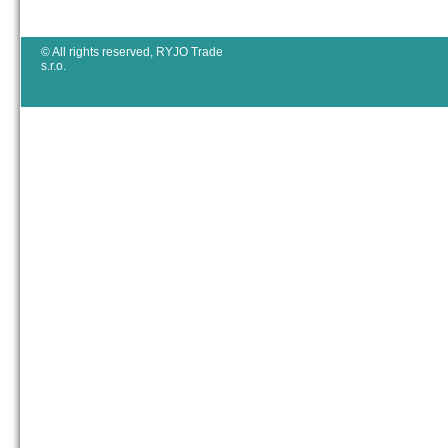
© All rights reserved, RYJO Trade
s.r.o.