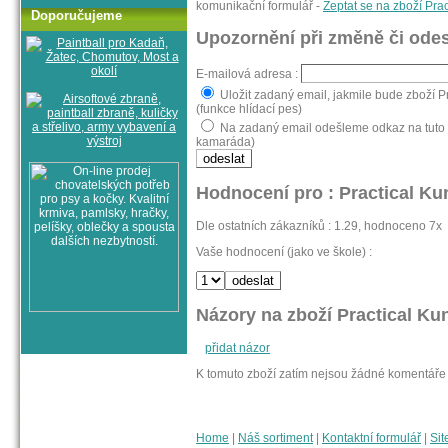
komunikační formulář -
Zeptat se na zboží Pr
Doporučujeme
Upozornění při změně či odes
E-mailová adresa :
Uložit zadaný email, jakmile bude zboží 
(funkce hlídací pes)
Na zadaný email odešleme odkaz na tuto s
kamaráda)
Hodnocení pro : Practical K
Dle ostatních zákazníků : 1.29, hodnoceno 7x
Vaše hodnocení (jako ve škole) :
Názory na zboží Practical K
přidat názor
K tomuto zboží zatím nejsou žádné komentáře
Home
|
Náš sortiment
|
Kontaktní formulář
|
Sit