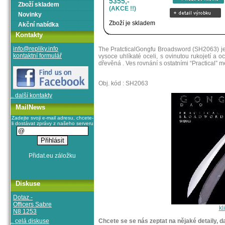
5355,-
Zboží skladem
(AKCE !!)
Novinky
Zboží je skladem
Akční nabídka
Kontakty
info@repliky.info
The PratcticalGongfu Broadsword (SH2063) je 
kontaktní formulář
vysoce uhlíkaté oceli, s ovinutou rukojetí a 
dřevěná . Ves rovnání s ostatními “Practical” 
Obj. kód : SH2063
.. další kontakty
MailNews
Zadejte svoji e-mail adresu, chcete-
li dostávat zprávy z našeho serveru
Diskuse
Dotaz -
Officers Sabre
kl
N8 1253
.. celá diskuse
Chcete se se nás zeptat na nějaké detaily, d