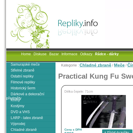
Home
|
Diskuse
|
Bazar
|
Informace
|
Odkazy
|
Rádce - dárky
Samurajské meče
Chladné zbraně
Meče
Čí
Kategorie :
/
/
Střelné zbraně
Practical Kung Fu Sw
Ostatní repliky
Filmové repliky
Historický šerm
Délka čepele: 71cm
Dárkové a dekorační
předměty
Knihy
Kostýmy
DVD a VHS
LARP - latex zbraně
Výprodej
Chladné zbraně
Cena s DPH