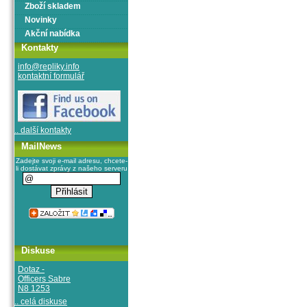
Zboží skladem
Novinky
Akční nabídka
Kontakty
info@repliky.info
kontaktní formulář
.. další kontakty
MailNews
Zadejte svoji e-mail adresu, chcete-
li dostávat zprávy z našeho serveru
Diskuse
Dotaz -
Officers Sabre
N8 1253
.. celá diskuse