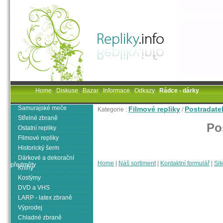
Home
|
Diskuse
|
Bazar
|
Informace
|
Odkazy
|
Rádce - dárky
Samurajské meče
Filmové repliky
Postradatel
Kategorie :
/
Střelné zbraně
Po
Ostatní repliky
Filmové repliky
Historický šerm
Dárkové a dekorační
Home
|
Náš sortiment
|
Kontaktní formulář
|
Sit
předměty
Knihy
Kostýmy
DVD a VHS
LARP - latex zbraně
Výprodej
Chladné zbraně