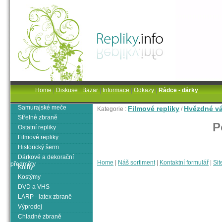
Home
|
Diskuse
|
Bazar
|
Informace
|
Odkazy
|
Rádce - dárky
Samurajské meče
Filmové repliky
Hvězdné vá
Kategorie :
/
Střelné zbraně
P
Ostatní repliky
Filmové repliky
Historický šerm
Dárkové a dekorační
Home
|
Náš sortiment
|
Kontaktní formulář
|
Sit
předměty
Knihy
Kostýmy
DVD a VHS
LARP - latex zbraně
Výprodej
Chladné zbraně