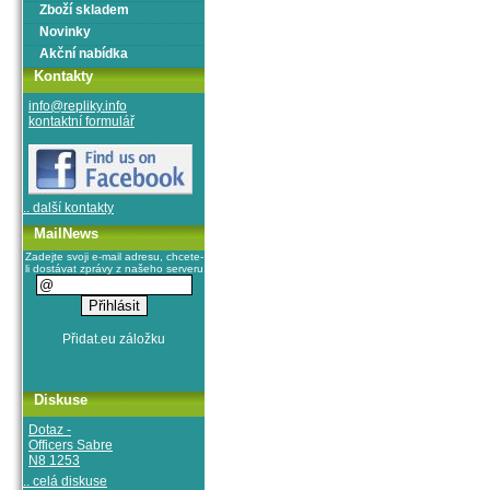
Zboží skladem
Novinky
Akční nabídka
Kontakty
info@repliky.info
kontaktní formulář
.. další kontakty
MailNews
Zadejte svoji e-mail adresu, chcete-
li dostávat zprávy z našeho serveru
Diskuse
Dotaz -
Officers Sabre
N8 1253
.. celá diskuse