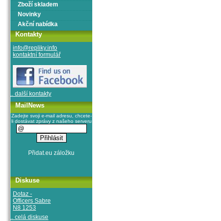
Zboží skladem
Novinky
Akční nabídka
Kontakty
info@repliky.info
kontaktní formulář
.. další kontakty
MailNews
Zadejte svoji e-mail adresu, chcete-
li dostávat zprávy z našeho serveru
Diskuse
Dotaz -
Officers Sabre
N8 1253
.. celá diskuse