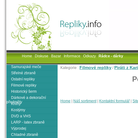
Home
|
Diskuse
|
Bazar
|
Informace
|
Odkazy
|
Rádce - dárky
Samurajské meče
Filmové repliky
Piráti z Kar
Kategorie :
/
Střelné zbraně
P
Ostatní repliky
Filmové repliky
Historický šerm
Dárkové a dekorační
Home
|
Náš sortiment
|
Kontaktní formulář
|
Sit
předměty
Knihy
Kostýmy
DVD a VHS
LARP - latex zbraně
Výprodej
Chladné zbraně