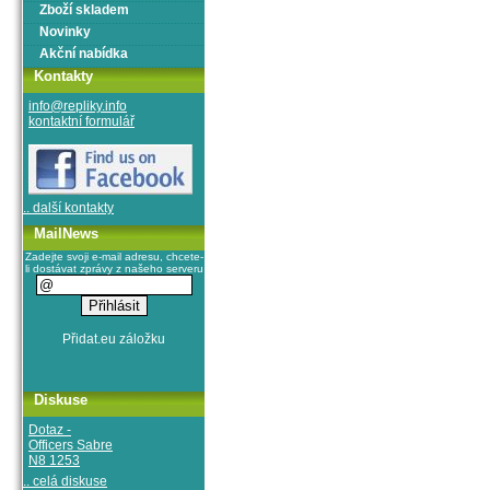
Zboží skladem
Novinky
Akční nabídka
Kontakty
info@repliky.info
kontaktní formulář
.. další kontakty
MailNews
Zadejte svoji e-mail adresu, chcete-
li dostávat zprávy z našeho serveru
Diskuse
Dotaz -
Officers Sabre
N8 1253
.. celá diskuse