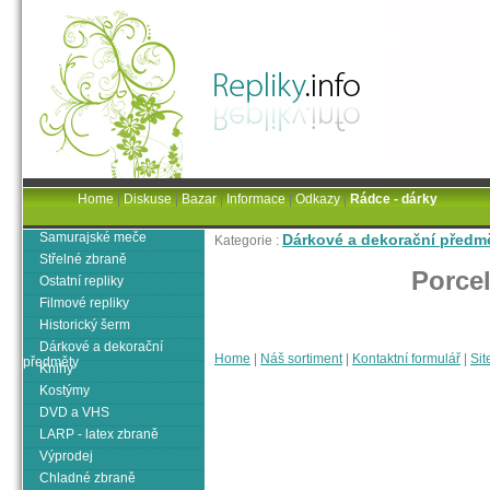
Home
|
Diskuse
|
Bazar
|
Informace
|
Odkazy
|
Rádce - dárky
Samurajské meče
Dárkové a dekorační předm
Kategorie :
Střelné zbraně
Porce
Ostatní repliky
Filmové repliky
Historický šerm
Dárkové a dekorační
Home
|
Náš sortiment
|
Kontaktní formulář
|
Sit
předměty
Knihy
Kostýmy
DVD a VHS
LARP - latex zbraně
Výprodej
Chladné zbraně