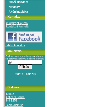
Zboží skladem
Novinky
Akční nabídka
Kontakty
info@repliky.info
kontaktní formulář
.. další kontakty
MailNews
Zadejte svoji e-mail adresu, chcete-
li dostávat zprávy z našeho serveru
Diskuse
Dotaz -
Officers Sabre
N8 1253
.. celá diskuse