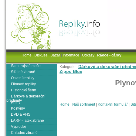
Home
|
Diskuse
|
Bazar
|
Informace
|
Odkazy
|
Rádce - dárky
Samurajské meče
Dárkové a dekorační předm
Kategorie :
Zippo Blue
Střelné zbraně
Ostatní repliky
Plyno
Filmové repliky
Historický šerm
Dárkové a dekorační
předměty
Knihy
Home
|
Náš sortiment
|
Kontaktní formulář
|
Sit
Kostýmy
DVD a VHS
LARP - latex zbraně
Výprodej
Chladné zbraně